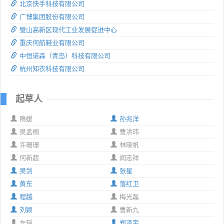
北京快手科技有限公司
广博集团股份有限公司
璧山高新区现代工业发展促进中心
重庆何航鞋业有限公司
中恒诺森（青岛）科技有限公司
杭州知衣科技有限公司
起草人
隋媛
孙兆洋
吴孟桐
曹洪玮
许珊珊
林晓帆
何新超
阎志祥
吴剑
张星
黄东
落红卫
程越
梅光磊
刘颖
曹新九
左瑶
郑泽宇