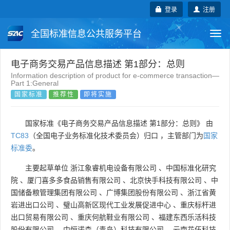
登录
注册
全国标准信息公共服务平台
Togg
navi
国家标准
行业标准
地方标准
电子商务交易产品信息描述 第1部分：总则
Information description of product for e-commerce transaction—
Part 1:General
团体标准
企业标准
国际标准
国家标准
推荐性
即将实施
国外标准
技术委员会
国家标准《电子商务交易产品信息描述 第1部分：总则》 由
TC83
（全国电子业务标准化技术委员会）归口 ，主管部门为
国家
标准委
。
主要起草单位
浙江象睿机电设备有限公司
、
中国标准化研究
院
、
厦门喜多多食品销售有限公司
、
北京快手科技有限公司
、
中
国储备粮管理集团有限公司
、
广博集团股份有限公司
、
浙江省黄
岩进出口公司
、
璧山高新区现代工业发展促进中心
、
重庆标杆进
出口贸易有限公司
、
重庆何航鞋业有限公司
、
福建东西乐活科技
股份有限公司
、
中恒诺森（青岛）科技有限公司
、
云南花伍科技