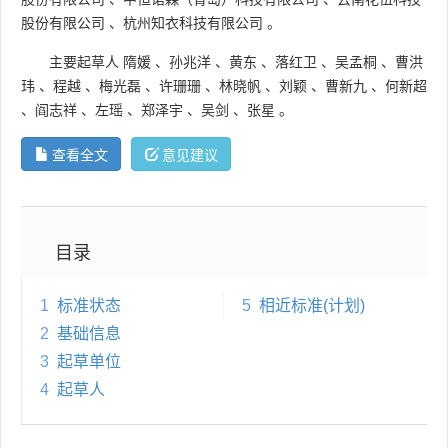
股份有限公司
、
杭州知衣科技有限公司
。
主要起草人
隋媛
、
孙兆洋
、
黄东
、
落红卫
、
吴孟桐
、
曹洪
玮
、
程越
、
梅光磊
、
许珊珊
、
林晓帆
、
刘颖
、
曹新九
、
何新超
、
阎志祥
、
左瑶
、
郑泽宇
、
吴剑
、
张星
。
查看全文
意见建议
目录
1
标准状态
5
相近标准(计划)
2
基础信息
3
起草单位
4
起草人