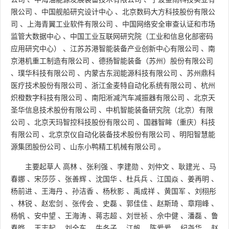
限公司
、
中国舰船研究设计中心
、
北京数码大方科技股份有限公
司
、
上海青翼工业软件有限公司
、
中国网络安全审查认证和市场
监管大数据中心
、
中国工业互联网研究院（工业和信息化部密码
应用研究中心）
、
江苏苏港智能装备产业创新中心有限公司
、
南
京港机重工制造有限公司
、
德扬智能装备（苏州）股份有限公司
、
璞华科技有限公司
、
内蒙古东润能源科技有限公司
、
苏州鼎科
医疗技术股份有限公司
、
浙江金麦特自动化系统有限公司
、
杭州
炽橙数字科技有限公司
、
南阳淅减汽车减振器有限公司
、
北京天
圣华信息技术股份有限公司
、
中机智能装备研究院（北京）有限
公司
、
北京天玛智控科技股份有限公司
、
国器智眸（重庆）科技
有限公司
、
北京京仪自动化装备技术股份有限公司
、
明阳智慧能
源集团股份公司
、
山东小鸭精工机械有限公司
。
主要起草人
高林
、
张利强
、
李建勋
、
刘仲文
、
耿建光
、
马
春娜
、
宋莎莎
、
张善辉
、
沈国华
、
杜兵兵
、
江国焱
、
姜再明
、
杨前进
、
王海丹
、
孙洁香
、
杨秋影
、
禹成祥
、
黄国军
、
刘栩彤
、
林锐
、
赵宏剑
、
张传会
、
史磊
、
郭佳佳
、
赵斯琦
、
章翔峰
、
杨帆
、
安中望
、
王海涛
、
蒋志超
、
刘世祯
、
佘中健
、
潘磊
、
鲁
春晔
、
王志起
、
刘全东
、
牛冬子
、
江帆
、
陈爱爱
、
纪尧华
、
赵