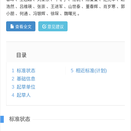
浩然
、
吕维瑛
、
张崇
、
王进军
、
山世泰
、
董春辉
、
肖岁寒
、
郭
小朋
、
何通
、
冯银辉
、
徐琛
、
魏曙光
。
查看全文
意见建议
目录
1
标准状态
5
相近标准(计划)
2
基础信息
3
起草单位
4
起草人
标准状态