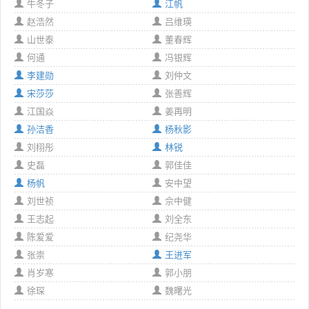
牛冬子
江帆
赵浩然
吕维瑛
山世泰
董春辉
何通
冯银辉
李建勋
刘仲文
宋莎莎
张善辉
江国焱
姜再明
孙洁香
杨秋影
刘栩彤
林锐
史磊
郭佳佳
杨帆
安中望
刘世祯
佘中健
王志起
刘全东
陈爱爱
纪尧华
张崇
王进军
肖岁寒
郭小朋
徐琛
魏曙光