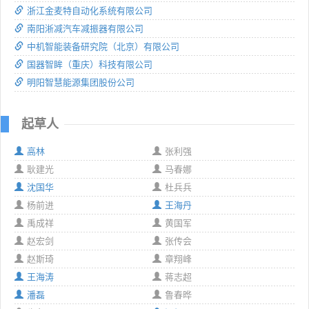
浙江金麦特自动化系统有限公司
南阳淅减汽车减振器有限公司
中机智能装备研究院（北京）有限公司
国器智眸（重庆）科技有限公司
明阳智慧能源集团股份公司
起草人
高林
张利强
耿建光
马春娜
沈国华
杜兵兵
杨前进
王海丹
禹成祥
黄国军
赵宏剑
张传会
赵斯琦
章翔峰
王海涛
蒋志超
潘磊
鲁春晔