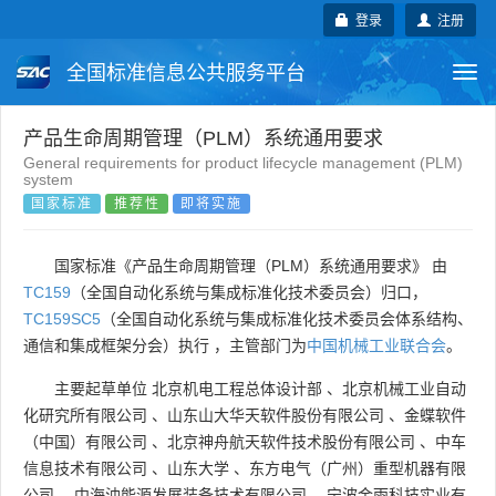
登录
注册
全国标准信息公共服务平台
Togg
navi
国家标准
行业标准
地方标准
产品生命周期管理（PLM）系统通用要求
General requirements for product lifecycle management (PLM)
system
团体标准
企业标准
国际标准
国家标准
推荐性
即将实施
国外标准
技术委员会
国家标准《产品生命周期管理（PLM）系统通用要求》 由
TC159
（全国自动化系统与集成标准化技术委员会）归口，
TC159SC5
（全国自动化系统与集成标准化技术委员会体系结构、
通信和集成框架分会）执行 ，主管部门为
中国机械工业联合会
。
主要起草单位
北京机电工程总体设计部
、
北京机械工业自动
化研究所有限公司
、
山东山大华天软件股份有限公司
、
金蝶软件
（中国）有限公司
、
北京神舟航天软件技术股份有限公司
、
中车
信息技术有限公司
、
山东大学
、
东方电气（广州）重型机器有限
公司
、
中海油能源发展装备技术有限公司
、
宁波金雨科技实业有