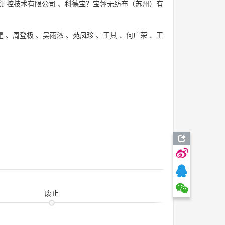
测控技术有限公司
、
科德宝？宝翎无纺布（苏州）有
星
、
周登极
、
吴雨浓
、
苑凤珍
、
王其
、
何广荣
、
王
废止