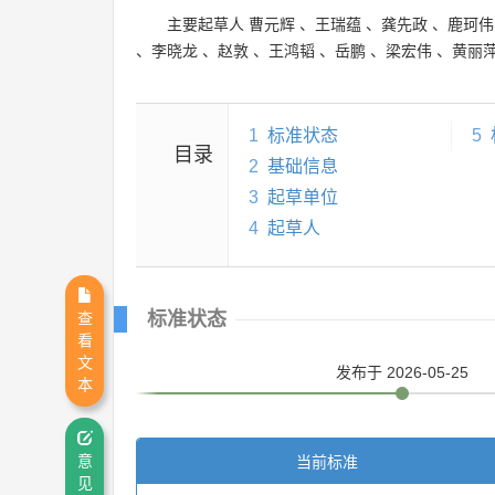
主要起草人
曹元辉
、
王瑞蕴
、
龚先政
、
鹿珂伟
、
李晓龙
、
赵敦
、
王鸿韬
、
岳鹏
、
梁宏伟
、
黄丽
1
标准状态
5
目录
2
基础信息
3
起草单位
4
起草人
标准状态
查
看
文
发布
于 2026-05-25
本
当前标准
意
见