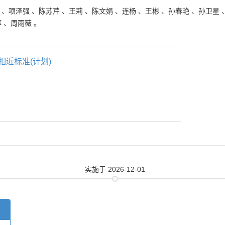
、
项泽强
、
陈苏芹
、
王莉
、
陈文娟
、
连杨
、
王彬
、
孙春艳
、
孙卫星
萍
、
周雨薇
。
相近标准(计划)
实施
于 2026-12-01