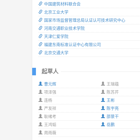
中国建筑材料联合会
北京工业大学
国家市场监督管理总局认证认可技术研究中心
河南交通职业技术学院
天津仁爱学院
福建东南标准认证中心有限公司
北京交通大学
起草人
曹元辉
王瑞蕴
项泽强
陈苏芹
连杨
王彬
严发祥
陈宇亮
耿绪考
邵景干
王鸿韬
岳鹏
周雨薇