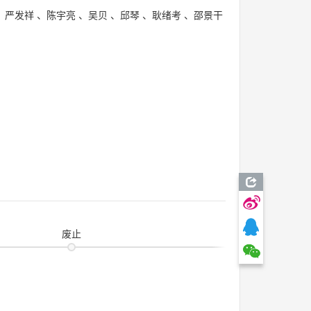
、
严发祥
、
陈宇亮
、
吴贝
、
邱琴
、
耿绪考
、
邵景干
废止