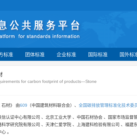
方标准
团体标准
企业标准
国际标准
国外标
材
irements for carbon footprint of products—Stone
 石材》 由
609
（中国建筑材料联合会）、
全国碳排放管理标准化技术委
联信认证中心有限公司
、
北京工业大学
、
中国石材协会
、
国家市场监督
通科学研究院有限公司
、
天津仁爱学院
、
上海建科检验有限公司
、
福建
中心
。