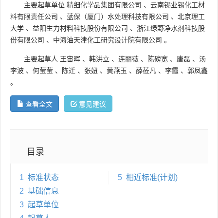
主要起草单位
精细化学品集团有限公司
、
云南锡业锡化工材
料有限责任公司
、
蓝保（厦门）水处理科技有限公司
、
北京理工
大学
、
益阳生力材料科技股份有限公司
、
浙江绿野净水剂科技股
份有限公司
、
中海油天津化工研究设计院有限公司
。
主要起草人
王宙晖
、
韩洪立
、
连丽薇
、
陈磅宽
、
唐磊
、
汤
李波
、
何莹莹
、
陈迁
、
张妞
、
黄燕玉
、
薛莅凡
、
李霞
、
郭凤鑫
。
查看全文
意见建议
目录
1
标准状态
5
相近标准(计划)
2
基础信息
3
起草单位