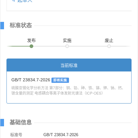
4
起草人
标准状态
发布
实施
废止
当前标准
GB/T 23834.7-2026
即将实施
硫酸亚锡化学分析方法 第7部分：铜、铅、砷、铁、锑、钾、钠、钙、
镁含量的测定 电感耦合等离子体发射光谱法（ICP-OES）
基础信息
标准号
GB/T 23834.7-2026