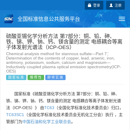
登录
注册
全国标准信息公共服务平台
Togg
navi
国家标准
行业标准
地方标准
硫酸亚锡化学分析方法 第7部分：铜、铅、砷、
铁、锑、钾、钠、钙、镁含量的测定 电感耦合等离
子体发射光谱法（ICP-OES）
团体标准
企业标准
国际标准
Chemical analysis method for stannous sulfate—Part 7：
Determination of the contents of copper, lead, arsenic, iron,
antimony, potassium, sodium, calcium and magnesium—
国外标准
技术委员会
Inductively coupled plasma optical emission spectrometry(ICP-
OES)
国家标准
推荐性
即将实施
国家标准《硫酸亚锡化学分析方法 第7部分：铜、铅、砷、
铁、锑、钾、钠、钙、镁含量的测定 电感耦合等离子体发射光谱
法（ICP-OES）》 由
TC63
（全国化学标准化技术委员会）归口，
TC63SC1
（全国化学标准化技术委员会无机化工分会）执行 ，主
管部门为
中国石油和化学工业联合会
。