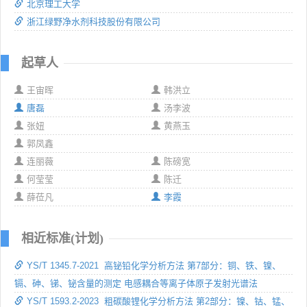
北京理工大学
浙江绿野净水剂科技股份有限公司
起草人
王宙晖
韩洪立
唐磊
汤李波
张妞
黄燕玉
郭凤鑫
连丽薇
陈磅宽
何莹莹
陈迁
薛莅凡
李霞
相近标准(计划)
YS/T 1345.7-2021 高铋铅化学分析方法 第7部分：铜、铁、镍、
镉、砷、锑、铋含量的测定 电感耦合等离子体原子发射光谱法
YS/T 1593.2-2023 粗碳酸锂化学分析方法 第2部分：镍、钴、锰、