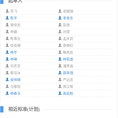
起草人
苏飞
卓毓瑞
陈平
李良东
谢佳宏
彭政
申晨
刘营
陈雪云
孟庆武
段亚楠
廖继红
杨宇
鞠其彪
林琳
林若虚
刘芳芳
潘界昌
蔡洁冰
邵朱强
吴帅锦
严远忠
马黎阳
周立智
杨春玉
高延粉
相近标准(计划)