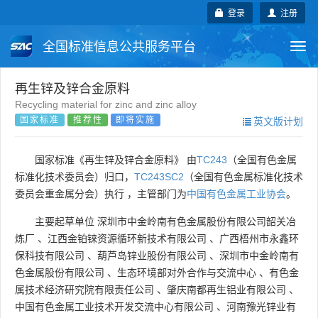
登录
注册
全国标准信息公共服务平台
Togg
navi
国家标准
行业标准
地方标准
再生锌及锌合金原料
Recycling material for zinc and zinc alloy
国家标准
推荐性
即将实施
英文版计划
团体标准
企业标准
国际标准
国外标准
技术委员会
国家标准《再生锌及锌合金原料》 由
TC243
（全国有色金属
标准化技术委员会）归口，
TC243SC2
（全国有色金属标准化技术
委员会重金属分会）执行 ，主管部门为
中国有色金属工业协会
。
主要起草单位
深圳市中金岭南有色金属股份有限公司韶关冶
炼厂
、
江西金铂铼资源循环新技术有限公司
、
广西梧州市永鑫环
保科技有限公司
、
葫芦岛锌业股份有限公司
、
深圳市中金岭南有
色金属股份有限公司
、
生态环境部对外合作与交流中心
、
有色金
属技术经济研究院有限责任公司
、
肇庆南都再生铝业有限公司
、
中国有色金属工业技术开发交流中心有限公司
、
河南豫光锌业有