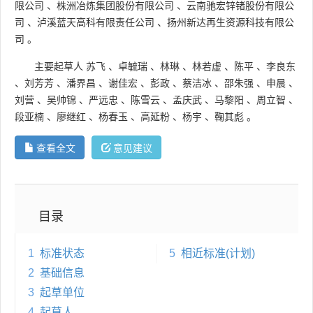
限公司
、
株洲冶炼集团股份有限公司
、
云南驰宏锌锗股份有限公
司
、
泸溪蓝天高科有限责任公司
、
扬州新达再生资源科技有限公
司
。
主要起草人
苏飞
、
卓毓瑞
、
林琳
、
林若虚
、
陈平
、
李良东
、
刘芳芳
、
潘界昌
、
谢佳宏
、
彭政
、
蔡洁冰
、
邵朱强
、
申晨
、
刘营
、
吴帅锦
、
严远忠
、
陈雪云
、
孟庆武
、
马黎阳
、
周立智
、
段亚楠
、
廖继红
、
杨春玉
、
高延粉
、
杨宇
、
鞠其彪
。
查看全文
意见建议
目录
1
标准状态
5
相近标准(计划)
2
基础信息
3
起草单位
4
起草人