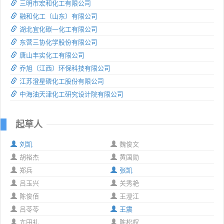
三明市宏和化工有限公司
融和化工（山东）有限公司
湖北宜化碳一化工有限公司
东营三协化学股份有限公司
唐山丰实化工有限公司
乔旭（江西）环保科技有限公司
江苏澄星磷化工股份有限公司
中海油天津化工研究设计院有限公司
起草人
刘凯
魏俊文
胡裕杰
黄国勋
郑兵
张凯
吕玉兴
关秀艳
陈俊佰
王澄江
吕苓苓
王震
亢田礼
陈松权