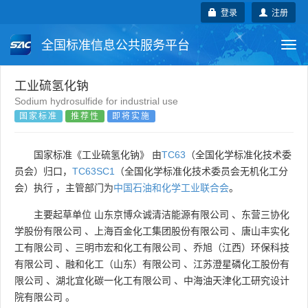
登录
注册
全国标准信息公共服务平台
Togg
navi
国家标准
行业标准
地方标准
工业硫氢化钠
Sodium hydrosulfide for industrial use
国家标准
推荐性
即将实施
团体标准
企业标准
国际标准
国外标准
技术委员会
国家标准《工业硫氢化钠》 由
TC63
（全国化学标准化技术委
员会）归口，
TC63SC1
（全国化学标准化技术委员会无机化工分
会）执行 ，主管部门为
中国石油和化学工业联合会
。
主要起草单位
山东京博众诚清洁能源有限公司
、
东营三协化
学股份有限公司
、
上海百金化工集团股份有限公司
、
唐山丰实化
工有限公司
、
三明市宏和化工有限公司
、
乔旭（江西）环保科技
有限公司
、
融和化工（山东）有限公司
、
江苏澄星磷化工股份有
限公司
、
湖北宜化碳一化工有限公司
、
中海油天津化工研究设计
院有限公司
。