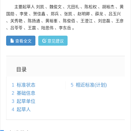
主要起草人
刘凯
、
魏俊文
、
亢田礼
、
陈松权
、
胡裕杰
、
黄
国勋
、
李旻
、
贺佳鑫
、
郑兵
、
张凯
、
赵明卿
、
薛龙
、
吕玉兴
、
关秀艳
、
陈扬通
、
黄裕峯
、
陈俊佰
、
王澄江
、
刘忠磊
、
王彦
、
吕苓苓
、
王震
、
陆思伟
、
李东岳
。
查看全文
意见建议
目录
1
标准状态
5
相近标准(计划)
2
基础信息
3
起草单位
4
起草人