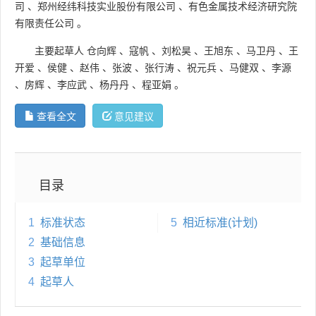
司
、
郑州经纬科技实业股份有限公司
、
有色金属技术经济研究院
有限责任公司
。
主要起草人
仓向辉
、
寇帆
、
刘松昊
、
王旭东
、
马卫丹
、
王
开爱
、
侯健
、
赵伟
、
张波
、
张行涛
、
祝元兵
、
马健双
、
李源
、
房辉
、
李应武
、
杨丹丹
、
程亚娟
。
查看全文
意见建议
目录
1
标准状态
5
相近标准(计划)
2
基础信息
3
起草单位
4
起草人