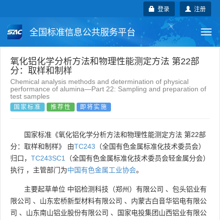
登录
注册
全国标准信息公共服务平台
Togg
navi
国家标准
行业标准
地方标准
氧化铝化学分析方法和物理性能测定方法 第22部
分：取样和制样
Chemical analysis methods and determination of physical
团体标准
企业标准
国际标准
performance of alumina—Part 22: Sampling and preparation of
test samples
国家标准
推荐性
即将实施
国外标准
技术委员会
国家标准《氧化铝化学分析方法和物理性能测定方法 第22部
分：取样和制样》 由
TC243
（全国有色金属标准化技术委员会）
归口，
TC243SC1
（全国有色金属标准化技术委员会轻金属分会）
执行 ，主管部门为
中国有色金属工业协会
。
主要起草单位
中铝检测科技（郑州）有限公司
、
包头铝业有
限公司
、
山东宏桥新型材料有限公司
、
内蒙古白音华铝电有限公
司
、
山东南山铝业股份有限公司
、
国家电投集团山西铝业有限公