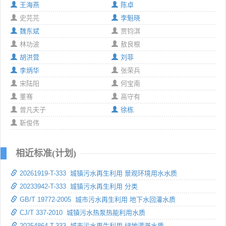
王海燕
陈卓
史芫芫
李魁晓
魏东斌
贾钧淇
林功波
敖良根
胡洪营
刘菲
李炳华
张荣兵
宋陆阳
何宝南
董骞
高守有
曾凡夫子
徐栋
靳俊伟
相近标准(计划)
20261919-T-333 城镇污水再生利用 景观环境用水水质
20233942-T-333 城镇污水再生利用 分类
GB/T 19772-2005 城市污水再生利用 地下水回灌水质
CJ/T 337-2010 城镇污水热泵热能利用水质
20254864-T-333 城市污水再生利用 绿地灌溉水质