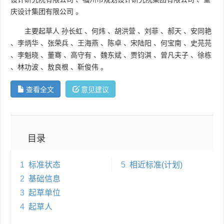
庆设计集团有限公司
。
主要起草人
孙长虹
、
何炜
、
胡洪营
、
刘菲
、
郝天
、
安同艳
、
李炳华
、
张荣兵
、
王海燕
、
陈卓
、
宋陆阳
、
何宝南
、
史芫芫
、
李魁晓
、
董骞
、
高守有
、
魏东斌
、
贾钧淇
、
曾凡夫子
、
徐栋
、
林功波
、
敖良根
、
靳俊伟
。
查看全文
意见建议
目录
1
标准状态
5
相近标准(计划)
2
基础信息
3
起草单位
4
起草人