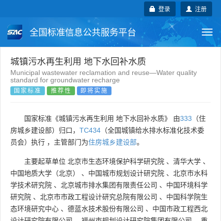
登录
注册
全国标准信息公共服务平台
Togg
navi
国家标准
行业标准
地方标准
城镇污水再生利用 地下水回补水质
Municipal wastewater reclamation and reuse—Water quality
standard for groundwater recharge
团体标准
企业标准
国际标准
国家标准
推荐性
即将实施
国外标准
技术委员会
国家标准《城镇污水再生利用 地下水回补水质》 由
333
（住
房城乡建设部）归口，
TC434
（全国城镇给水排水标准化技术委
员会）执行 ，主管部门为
住房城乡建设部
。
主要起草单位
北京市生态环境保护科学研究院
、
清华大学
、
中国地质大学（北京）
、
中国城市规划设计研究院
、
北京市水科
学技术研究院
、
北京城市排水集团有限责任公司
、
中国环境科学
研究院
、
北京市市政工程设计研究总院有限公司
、
中国科学院生
态环境研究中心
、
德蓝水技术股份有限公司
、
中国市政工程西北
设计研究院有限公司
、
福州市规划设计研究院集团有限公司
、
重