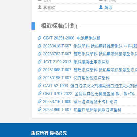
李喜歌
魏琼
相近标准(计划)
GB/T 20251-2006 电池用泡沫镍
20263418-T-607 泡沫塑料 绝热用纤维素泡沫 材料规
20263782-T-607 硬质泡沫塑料 绝热用喷涂聚氨酯
JC/T 2199-2013 泡沫混凝土用泡沫剂
20251868-T-607 硬质泡沫塑料 绝热用喷涂聚氨酯
20250198-T-607 花卉用酚醛泡沫塑料
GA/T 52-1993 蛋白泡沫灭火剂和氟蛋白泡沫灭火剂
GB/T 9797-2022 金属及其他无机覆盖层 镍、镍
20253716-T-609 蒸压泡沫混凝土砖和砌块
20251869-T-607 热塑性硬质聚氨酯泡沫塑料
版权所有 侵权必究