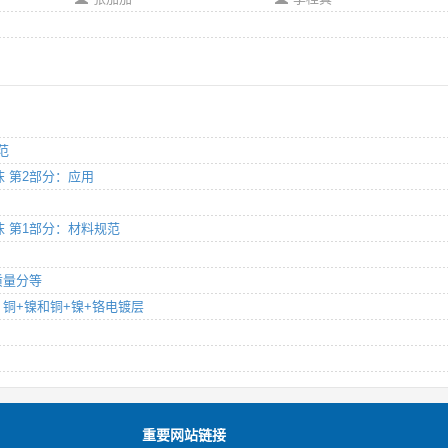
范
泡沫 第2部分：应用
泡沫 第1部分：材料规范
质量分等
+铬、铜+镍和铜+镍+铬电镀层
重要网站链接