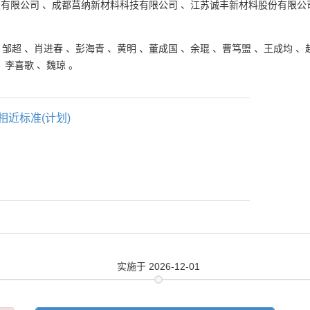
发有限公司
、
成都莒纳新材料科技有限公司
、
江苏诚丰新材料股份有限公
、
邹超
、
肖进春
、
彭海青
、
黄明
、
董成国
、
余琨
、
曹笃盟
、
王成均
、
、
李喜歌
、
魏琼
。
相近标准(计划)
实施
于 2026-12-01