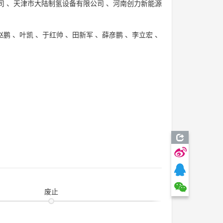
司
、
天津市大陆制氢设备有限公司
、
河南创力新能源
赵鹏
、
叶凯
、
于红帅
、
田新军
、
薛彦鹏
、
李立宏
、
废止