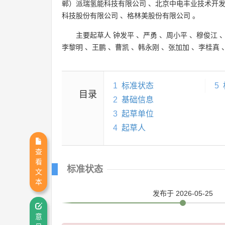
郸）派瑞氢能科技有限公司
、
北京中电丰业技术开
科技股份有限公司
、
格林美股份有限公司
。
主要起草人
钟发平
、
严勇
、
周小平
、
穆俊江
李黎明
、
王鹏
、
曹凯
、
韩永刚
、
张加加
、
李桂真
1
标准状态
5
目录
2
基础信息
3
起草单位
4
起草人
查
看
标准状态
文
本
发布
于 2026-05-25
意