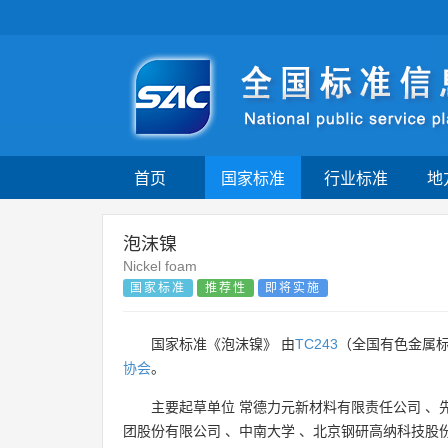
首页
国家标准
行业标准
地
泡沫镍
Nickel foam
国家标准
推荐性
即将实施
国家标准《泡沫镍》 由
TC243
（全国有色金属
协会
。
主要起草单位
常德力元新材料有限责任公司
、
团股份有限公司
、
中南大学
、
北京钢研高纳科技股