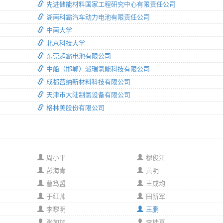
先进储能材料国家工程研究中心有限责任公司
湖南科霸汽车动力电池有限责任公司
中南大学
北京科技大学
东莞超霸电池有限公司
中船（邯郸）派瑞氢能科技有限公司
成都莒纳新材料科技有限公司
天津市大陆制氢设备有限公司
格林美股份有限公司
周小平
穆俊江
彭海青
黄明
曹笃盟
王成均
于红帅
田新军
李黎明
王鹏
张加加
李桂真