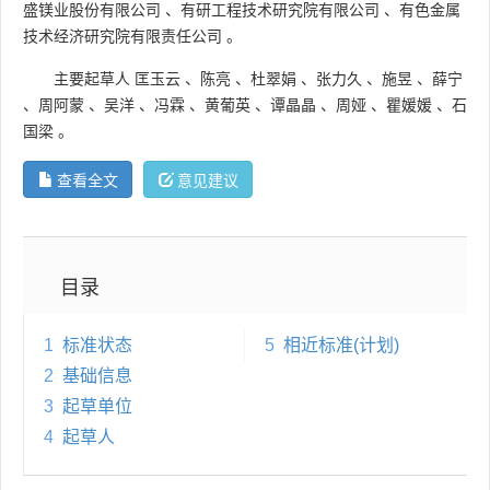
盛镁业股份有限公司
、
有研工程技术研究院有限公司
、
有色金属
技术经济研究院有限责任公司
。
主要起草人
匡玉云
、
陈亮
、
杜翠娟
、
张力久
、
施昱
、
薛宁
、
周阿蒙
、
吴洋
、
冯霖
、
黄葡英
、
谭晶晶
、
周娅
、
瞿媛媛
、
石
国梁
。
查看全文
意见建议
目录
1
标准状态
5
相近标准(计划)
2
基础信息
3
起草单位
4
起草人