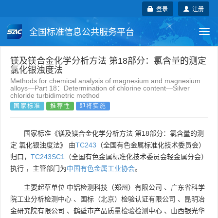
登录
注册
全国标准信息公共服务平台
Togg
navi
国家标准
行业标准
地方标准
镁及镁合金化学分析方法 第18部分：氯含量的测定
氯化银浊度法
Methods for chemical analysis of magnesium and magnesium
团体标准
企业标准
国际标准
alloys—Part 18：Determination of chlorine content—Silver
chloride turbidimetric method
国家标准
推荐性
即将实施
国外标准
技术委员会
国家标准《镁及镁合金化学分析方法 第18部分：氯含量的测
定 氯化银浊度法》 由
TC243
（全国有色金属标准化技术委员会）
归口，
TC243SC1
（全国有色金属标准化技术委员会轻金属分会）
执行 ，主管部门为
中国有色金属工业协会
。
主要起草单位
中铝检测科技（郑州）有限公司
、
广东省科学
院工业分析检测中心
、
国标（北京）检验认证有限公司
、
昆明冶
金研究院有限公司
、
鹤壁市产品质量检验检测中心
、
山西银光华