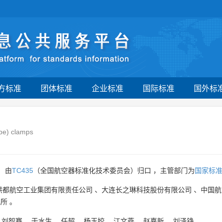
方标准
团体标准
企业标准
国际标准
国外标
ype) clamps
 由
TC435
（全国航空器标准化技术委员会）归口 ，主管部门为
国家标
洪都航空工业集团有限责任公司
、
大连长之琳科技股份有限公司
、
中国航
究所
。
、
刘恕骞
、
于水生
、
任超
、
杨玉姣
、
江文燕
、
赵嘉新
、
刘泽铮
。