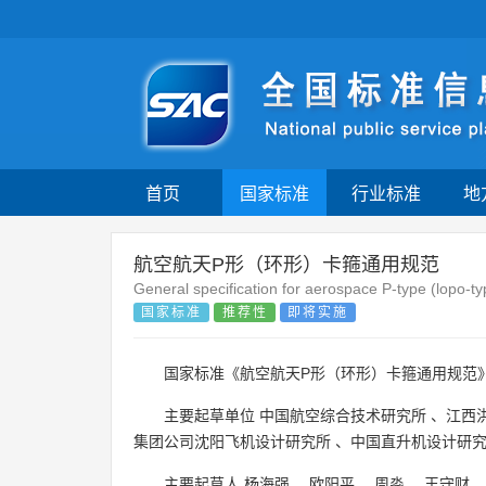
首页
国家标准
行业标准
地
航空航天P形（环形）卡箍通用规范
General specification for aerospace P-type (lopo-t
国家标准
推荐性
即将实施
国家标准《航空航天P形（环形）卡箍通用规范》
主要起草单位
中国航空综合技术研究所
、
江西
集团公司沈阳飞机设计研究所
、
中国直升机设计研
主要起草人
杨海强
、
欧阳平
、
周淼
、
王守财