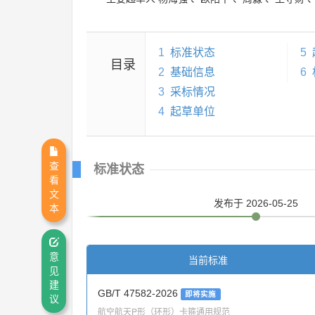
1
标准状态
5
目录
2
基础信息
6
3
采标情况
4
起草单位
查
标准状态
看
文
发布
于 2026-05-25
本
意
当前标准
见
建
GB/T 47582-2026
即将实施
议
航空航天P形（环形）卡箍通用规范