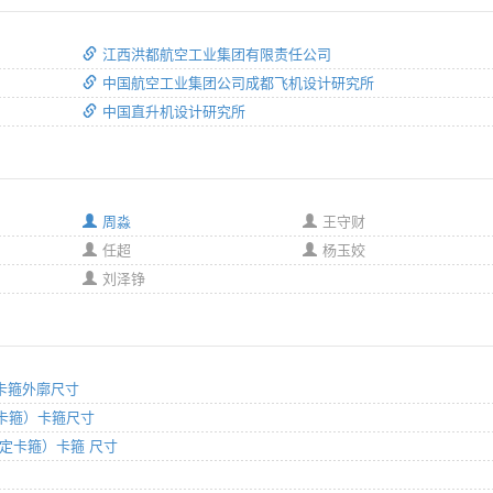
江西洪都航空工业集团有限责任公司
中国航空工业集团公司成都飞机设计研究所
中国直升机设计研究所
周淼
王守财
任超
杨玉姣
刘泽铮
形）卡箍外廓尺寸
鞍形卡箍）卡箍尺寸
心固定卡箍）卡箍 尺寸