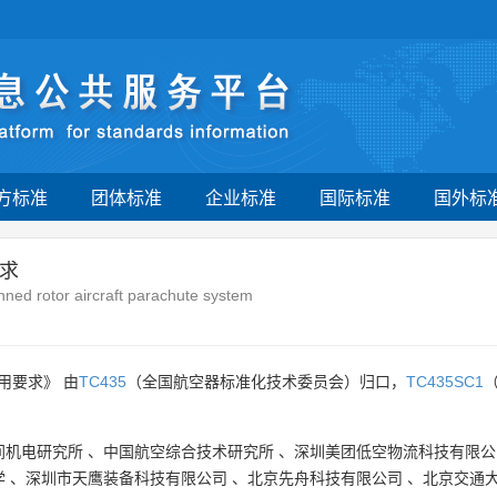
方标准
团体标准
企业标准
国际标准
国外标
求
nned rotor aircraft parachute system
用要求》 由
TC435
（全国航空器标准化技术委员会）归口，
TC435SC1
间机电研究所
、
中国航空综合技术研究所
、
深圳美团低空物流科技有限公
学
、
深圳市天鹰装备科技有限公司
、
北京先舟科技有限公司
、
北京交通