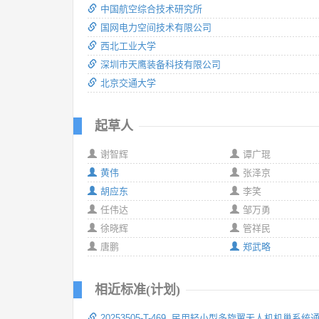
中国航空综合技术研究所
国网电力空间技术有限公司
西北工业大学
深圳市天鹰装备科技有限公司
北京交通大学
起草人
谢智辉
谭广琨
黄伟
张泽京
胡应东
李笑
任伟达
邹万勇
徐晓辉
管祥民
唐鹏
郑武略
相近标准(计划)
20253505-T-469 民用轻小型多旋翼无人机机巢系统