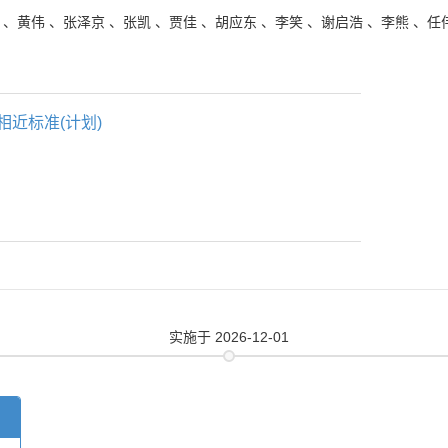
、
黄伟
、
张泽京
、
张凯
、
贾佳
、
胡应东
、
李笑
、
谢启浩
、
李熊
、
任
相近标准(计划)
实施
于 2026-12-01