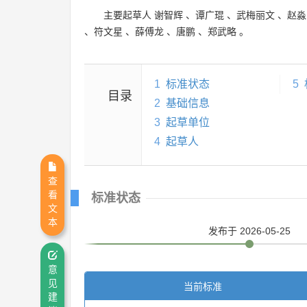
主要起草人
谢智辉
、
谭广琨
、
武梅丽文
、
赵淼
、
符文星
、
薛傅龙
、
唐鹏
、
郑武略
。
1
标准状态
5
目录
2
基础信息
3
起草单位
4
起草人
查
看
标准状态
文
本
发布
于 2026-05-25
意
见
当前标准
建