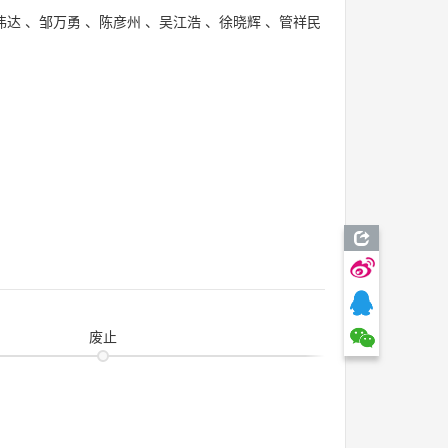
伟达
、
邹万勇
、
陈彦州
、
吴江浩
、
徐晓辉
、
管祥民
废止