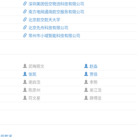
深圳美团低空物流科技有限公司
南方电网通用航空服务有限公司
北京航空航天大学
北京先舟科技有限公司
常州市小域智能科技有限公司
武梅丽文
赵淼
张凯
贾佳
谢启浩
李熊
陈彦州
吴江浩
符文星
薛傅龙
通用要求