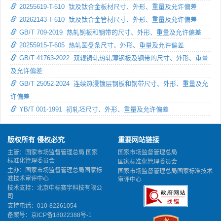
20255619-T-610 钛及钛合金板材尺寸、外形、重量及允许偏差
20262143-T-610 钛及钛合金管材尺寸、外形、重量及允许偏差
GB/T 709-2019 热轧钢板和钢带的尺寸、外形、重量及允许偏差
20255915-T-605 热轧圆盘条尺寸、外形、重量及允许偏差
GB/T 41763-2022 双辊铸轧热轧薄钢板及钢带的尺寸、外形、重量
及允许偏差
GB/T 25052-2024 连续热浸镀层钢板和钢带尺寸、外形、重量及允
许偏差
YB/T 001-1991 初轧坯尺寸、外形、重量及允许偏差
版权所有 侵权必究
重要网站链接
主管：国家市场监督管理总局 国家
国家市场监督管理总局
标准化管理委员会
国家标准化管理委员会
主办：国家市场监督管理总局国家标
国家市场监督管理总局国家标准技术
准技术审评中心
审评中心
技术支持：北京中标赛宇科技有限公
司
支持电话：010-82261054
备案号：
京ICP备18022388号-1