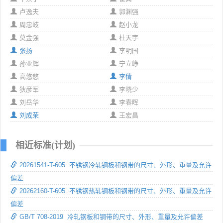
卢逸夫
郭渊强
周忠岐
赵小龙
莫金强
杜天宇
张扬
李明国
孙亚辉
宁立峥
高悠悠
李倩
狄彦军
李晓少
刘岳华
李春晖
刘成荣
王宏昌
相近标准(计划)
20261541-T-605 不锈钢冷轧钢板和钢带的尺寸、外形、重量及允许
偏差
20262160-T-605 不锈钢热轧钢板和钢带的尺寸、外形、重量及允许
偏差
GB/T 708-2019 冷轧钢板和钢带的尺寸、外形、重量及允许偏差