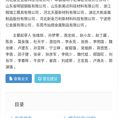
山东省明锐钢板有限公司
、
山东新美达科技材料有限公司
、
浙江
精瑞工模具有限公司
、
河北天基新材料有限公司
、
湖北大帆金属
制品股份有限公司
、
河北新金万利新材料科技有限公司
、
宁波奇
亿金属有限公司
、
东莞市灿煜金属制品有限公司
。
主要起草人
张维旭
、
孙梦寒
、
周忠岐
、
赵小龙
、
赵丁藏
、
陈良
、
莫金强
、
杜天宇
、
游加伟
、
李永亮
、
张扬
、
李明国
、
魏
龙峰
、
卢建东
、
孙亚辉
、
宁立峥
、
崔振强
、
吴煌颜
、
高悠悠
、
李倩
、
田子健
、
张卓
、
狄彦军
、
李晓少
、
魏代斌
、
郝国旺
、
刘
岳华
、
李春晖
、
牛崇宇
、
崔宾
、
刘成荣
、
王宏昌
、
卢逸夫
、
郭
渊强
。
查看全文
意见建议
目录