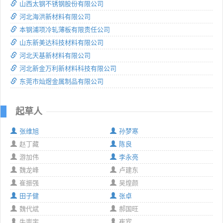
山西太钢不锈钢股份有限公司
河北海洪新材料有限公司
本钢浦项冷轧薄板有限责任公司
山东新美达科技材料有限公司
河北天基新材料有限公司
河北新金万利新材料科技有限公司
东莞市灿煜金属制品有限公司
起草人
张维旭
孙梦寒
赵丁藏
陈良
游加伟
李永亮
魏龙峰
卢建东
崔振强
吴煌颜
田子健
张卓
魏代斌
郝国旺
牛崇宇
崔宾