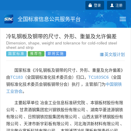
登录
注册
全国标准信息公共服务平台
Togg
navi
国家标准
行业标准
地方标准
冷轧钢板及钢带的尺寸、外形、重量及允许偏差
Dimension, shape, weight and tolerance for cold-rolled steel
sheet and strip
团体标准
企业标准
国际标准
国家标准
推荐性
即将实施
英文版计划
国外标准
技术委员会
国家标准《冷轧钢板及钢带的尺寸、外形、重量及允许偏差》
由
TC183
（全国钢标准化技术委员会）归口，
TC183SC6
（全国
钢标准化技术委员会钢板钢带分会）执行 ，主管部门为
中国钢铁
工业协会
。
主要起草单位
冶金工业信息标准研究院
、
本钢板材股份有限
公司
、
甘肃酒钢集团宏兴钢铁股份有限公司
、
湖南华菱涟源钢铁
有限公司
、
日照钢铁控股集团有限公司
、
山西太钢不锈钢股份有
限公司
、
天津市新宇彩板有限公司
、
河北海洪新材料有限公司
、
河北敬业宽板科技有限公司
、
本钢浦项冷轧薄板有限责任公司
、