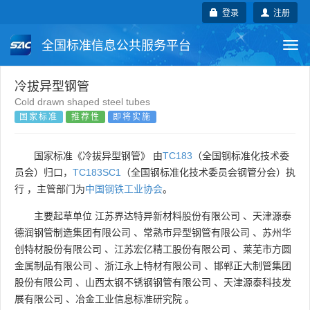
登录
注册
全国标准信息公共服务平台
Togg
navi
国家标准
行业标准
地方标准
冷拔异型钢管
Cold drawn shaped steel tubes
国家标准
推荐性
即将实施
团体标准
企业标准
国际标准
国外标准
技术委员会
国家标准《冷拔异型钢管》 由
TC183
（全国钢标准化技术委
员会）归口，
TC183SC1
（全国钢标准化技术委员会钢管分会）执
行 ，主管部门为
中国钢铁工业协会
。
主要起草单位
江苏界达特异新材料股份有限公司
、
天津源泰
德润钢管制造集团有限公司
、
常熟市异型钢管有限公司
、
苏州华
创特材股份有限公司
、
江苏宏亿精工股份有限公司
、
莱芜市方圆
金属制品有限公司
、
浙江永上特材有限公司
、
邯郸正大制管集团
股份有限公司
、
山西太钢不锈钢钢管有限公司
、
天津源泰科技发
展有限公司
、
冶金工业信息标准研究院
。