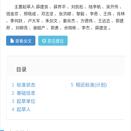
主要起草人
薛建良
、
薛界平
、
刘凯松
、
陆李帆
、
吴开传
、
钱金京
、
邢晓成
、
邓志坚
、
张洪顺
、
黎毅
、
李奇
、
王炜
、
肖林
、
季何跃
、
卢大军
、
朱剑文
、
姜肖杰
、
方德伟
、
王远志
、
郭建
邦
、
刘柳亮
、
谢超产
、
郭勇
、
佘晓彬
、
李杰
、
薛建忠
。
查看全文
意见建议
目录
1
标准状态
5
相近标准(计划)
2
基础信息
3
起草单位
4
起草人