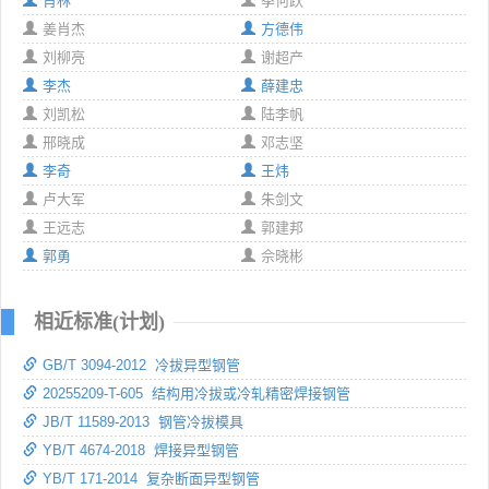
肖林
季何跃
姜肖杰
方德伟
刘柳亮
谢超产
李杰
薛建忠
刘凯松
陆李帆
邢晓成
邓志坚
李奇
王炜
卢大军
朱剑文
王远志
郭建邦
郭勇
佘晓彬
相近标准(计划)
GB/T 3094-2012 冷拔异型钢管
20255209-T-605 结构用冷拔或冷轧精密焊接钢管
JB/T 11589-2013 钢管冷拔模具
YB/T 4674-2018 焊接异型钢管
YB/T 171-2014 复杂断面异型钢管