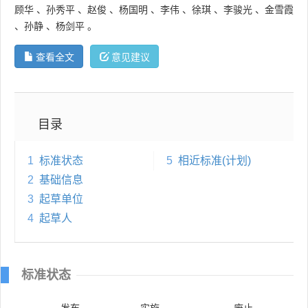
顾华
、
孙秀平
、
赵俊
、
杨国明
、
李伟
、
徐琪
、
李骏光
、
金雪霞
、
孙静
、
杨剑平
。
查看全文
意见建议
目录
1
标准状态
5
相近标准(计划)
2
基础信息
3
起草单位
4
起草人
标准状态
发布
实施
废止