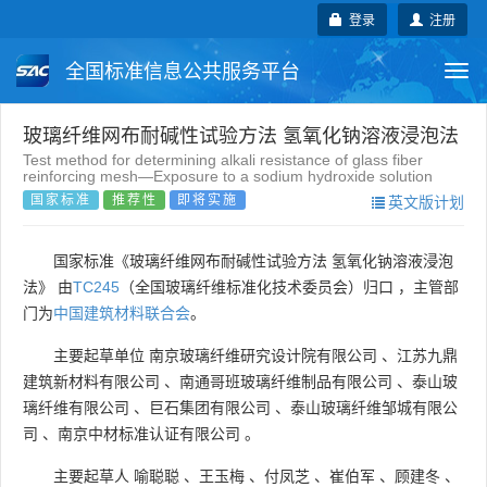
登录
注册
全国标准信息公共服务平台
Togg
navi
国家标准
行业标准
地方标准
玻璃纤维网布耐碱性试验方法 氢氧化钠溶液浸泡法
Test method for determining alkali resistance of glass fiber
reinforcing mesh—Exposure to a sodium hydroxide solution
团体标准
企业标准
国际标准
国家标准
推荐性
即将实施
英文版计划
国外标准
技术委员会
国家标准《玻璃纤维网布耐碱性试验方法 氢氧化钠溶液浸泡
法》 由
TC245
（全国玻璃纤维标准化技术委员会）归口 ，主管部
门为
中国建筑材料联合会
。
主要起草单位
南京玻璃纤维研究设计院有限公司
、
江苏九鼎
建筑新材料有限公司
、
南通哥班玻璃纤维制品有限公司
、
泰山玻
璃纤维有限公司
、
巨石集团有限公司
、
泰山玻璃纤维邹城有限公
司
、
南京中材标准认证有限公司
。
主要起草人
喻聪聪
、
王玉梅
、
付凤芝
、
崔伯军
、
顾建冬
、