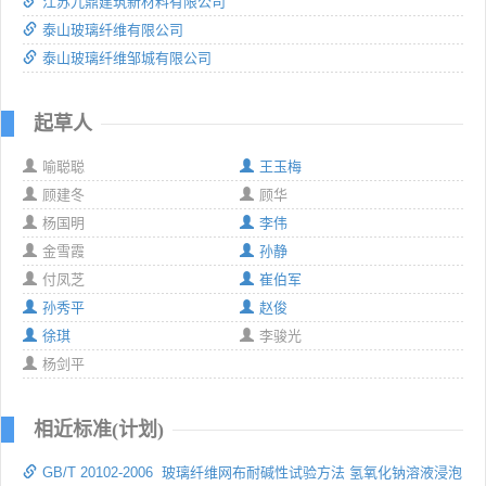
江苏九鼎建筑新材料有限公司
泰山玻璃纤维有限公司
泰山玻璃纤维邹城有限公司
起草人
喻聪聪
王玉梅
顾建冬
顾华
杨国明
李伟
金雪霞
孙静
付凤芝
崔伯军
孙秀平
赵俊
徐琪
李骏光
杨剑平
相近标准(计划)
GB/T 20102-2006 玻璃纤维网布耐碱性试验方法 氢氧化钠溶液浸泡