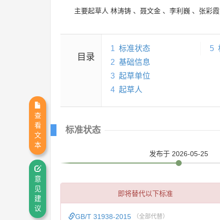
主要起草人
林涛铸
、
聂文金
、
李利巍
、
张彩霞
1
标准状态
5
目录
2
基础信息
3
起草单位
4
起草人
查
看
标准状态
文
本
发布
于 2026-05-25
意
见
即将替代以下标准
建
议
GB/T 31938-2015
（全部代替）