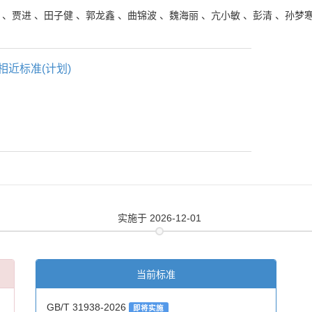
、
贾进
、
田子健
、
郭龙鑫
、
曲锦波
、
魏海丽
、
亢小敏
、
彭清
、
孙梦
相近标准(计划)
实施
于 2026-12-01
当前标准
GB/T 31938-2026
即将实施