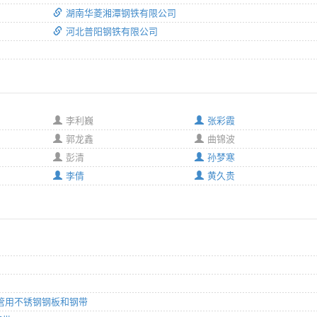
湖南华菱湘潭钢铁有限公司
河北普阳钢铁有限公司
李利巍
张彩霞
郭龙鑫
曲锦波
彭清
孙梦寒
李倩
黄久贵
用水管用不锈钢钢板和钢带