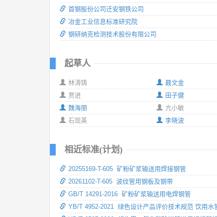
首钢股份公司迁安钢铁公司
冶金工业信息标准研究院
钢研纳克检测技术股份有限公司
起草人
林涛铸
聂文金
贾进
田子健
魏海丽
亢小敏
石现英
李晓波
相近标准(计划)
20255169-T-605 矿粉矿浆输送用焊接钢管
20261102-T-605 波纹管用钢板及钢带
GB/T 14291-2016 矿粉矿浆输送用电焊钢管
YB/T 4952-2021 绿色设计产品评价技术规范 饮