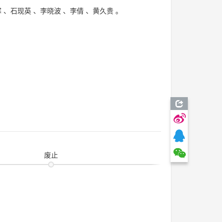
寒
、
石现英
、
李晓波
、
李倩
、
黄久贵
。
废止