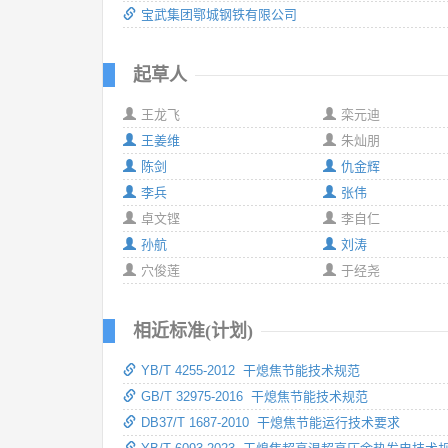
宝武集团鄂城钢铁有限公司
起草人
王龙飞
栾元迪
王姜维
朱灿朋
陈剑
仇金辉
李兵
张伟
卓文铿
李自仁
孙航
刘涛
穴俊莲
于经尧
相近标准(计划)
YB/T 4255-2012 干熄焦节能技术规范
GB/T 32975-2016 干熄焦节能技术规范
DB37/T 1687-2010 干熄焦节能运行技术要求