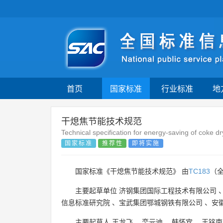
首页
国家标准
行业标准
地
干熄焦节能技术规范
Technical specification for energy-saving of coke d
国家标准
推荐性
即将实施
国家标准《干熄焦节能技术规范》 由
TC183
（
主要起草单位
济钢集团国际工程技术有限公司
信息标准研究院
、
宝武集团鄂城钢铁有限公司
、
安
主要起草人
王龙飞
、
栾元迪
、
韩怀宾
、
王铭南