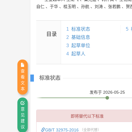
自仁
、
于华
、
桂玉明
、
孙航
、
刘涛
、
张若鹏
、
贺
1
标准状态
5
目录
2
基础信息
3
起草单位
4
起草人
查
看
标准状态
文
本
发布
于 2026-05-25
意
见
即将替代以下标准
建
议
GB/T 32975-2016
（全部代替）