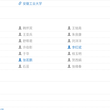
安徽工业大学
韩怀宾
王铭南
王亚兵
朱良康
舒帮君
刘洋洋
许伯彰
李红斌
于华
桂玉明
张若鹏
贺西娟
石芸
张缘春