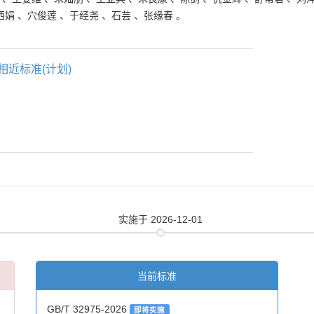
西娟
、
穴俊莲
、
于经尧
、
石芸
、
张缘春
。
相近标准(计划)
实施
于 2026-12-01
当前标准
GB/T 32975-2026
即将实施