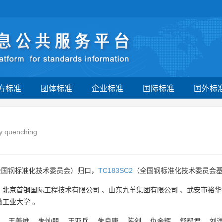
方标准
团体标准
企业标准
国际标准
国外标
ry quenching
全国钢标准化技术委员会）归口，
TC183SC2
（全国钢标准化技术委员会基
、
北京首钢国际工程技术有限公司
、
山东九羊集团有限公司
、
武安市裕华
徽工业大学
。
、
王姜维
、
朱灿朋
、
王亚兵
、
朱良康
、
陈剑
、
仇金辉
、
舒帮君
、
刘