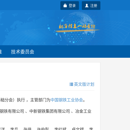
登录
注册
准
技术委员会
英文版计划
础分会）执行 ，主管部门为
中国钢铁工业协会
。
钢铁有限公司
、
中新钢铁集团有限公司
、
冶金工业
洋洋
、
李兵
、
张伟
、
许伯彰
、
李红斌
、
卓文铿
、
李