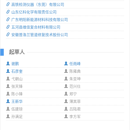
高铁检测仪器（东莞）有限公司
山东亿科化学有限责任公司
广东明阳新能源材料科技有限公司
五河县维佳复合材料有限公司
安徽普洛兰管道修复技术股份公司
起草人
谢鹏
任雨峰
石彦奎
陈雍典
弋朝山
朱亚坤
张天锋
范兴仕
陈小锋
郑宁
王新华
薄其菲
伍建琼
吕陆君
孙满足
李方军