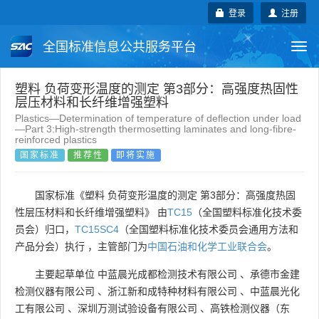
登录
注册
全国标准信息公共服务平台
Togg
navi
国家标准
行业标准
地方标准
塑料 负荷变形温度的测定 第3部分：高强度热固性
层压材料和长纤维增强塑料
Plastics—Determination of temperature of deflection under load
团体标准
企业标准
国际标准
—Part 3:High-strength thermosetting laminates and long-fibre-
reinforced plastics
国家标准
推荐性
即将实施
国外标准
技术委员会
国家标准《塑料 负荷变形温度的测定 第3部分：高强度热固
性层压材料和长纤维增强塑料》 由
TC15
（全国塑料标准化技术委
员会）归口，
TC15SC4
（全国塑料标准化技术委员会通用方法和
产品分会）执行 ，主管部门为
中国石油和化学工业联合会
。
主要起草单位
中蓝晨光成都检测技术有限公司
、
承德市金建
检测仪器有限公司
、
浙江新和成特种材料有限公司
、
中蓝晨光化
工有限公司
、
深圳万测试验设备有限公司
、
高铁检测仪器（东