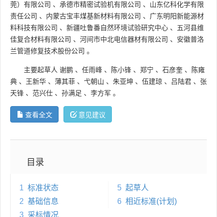
莞）有限公司
、
承德市精密试验机有限公司
、
山东亿科化学有限
责任公司
、
内蒙古宝丰煤基新材料有限公司
、
广东明阳新能源材
料科技有限公司
、
新疆吐鲁番自然环境试验研究中心
、
五河县维
佳复合材料有限公司
、
河间市中北电信器材有限公司
、
安徽普洛
兰管道修复技术股份公司
。
主要起草人
谢鹏
、
任雨峰
、
陈小锋
、
郑宁
、
石彦奎
、
陈雍
典
、
王新华
、
薄其菲
、
弋朝山
、
朱亚坤
、
伍建琼
、
吕陆君
、
张
天锋
、
范兴仕
、
孙满足
、
李方军
。
查看全文
意见建议
目录
1
标准状态
5
起草人
2
基础信息
6
相近标准(计划)
3
采标情况