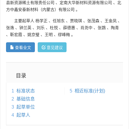
县新资源稀土有限责任公司
、
定南大华新材料资源有限公司
、
北
方中鑫安泰新材料（内蒙古）有限公司
。
主要起草人
杨学正
、
任旭东
、
贾晓琪
、
张茂森
、
王金凤
、
张逸
、
钟兰英
、
刘乐
、
杜悦
、
薛德惠
、
肖尧中
、
张鵾
、
陶青
、
靳宏霞
、
姚京璧
、
王明
、
缪峰梅
。
查看全文
意见建议
目录
1
标准状态
5
相近标准(计划)
2
基础信息
3
起草单位
4
起草人