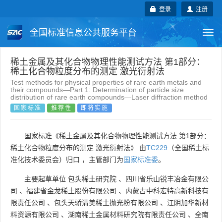
登录
注册
全国标准信息公共服务平台
Togg
navi
国家标准
行业标准
地方标准
稀土金属及其化合物物理性能测试方法 第1部分：
稀土化合物粒度分布的测定 激光衍射法
Test methods for physical properties of rare earth metals and
团体标准
企业标准
国际标准
their compounds—Part 1: Determination of particle size
distribution of rare earth compounds—Laser diffraction method
国家标准
推荐性
即将实施
国外标准
技术委员会
国家标准《稀土金属及其化合物物理性能测试方法 第1部分：
稀土化合物粒度分布的测定 激光衍射法》 由
TC229
（全国稀土标
准化技术委员会）归口 ，主管部门为
国家标准委
。
主要起草单位
包头稀土研究院
、
四川省乐山锐丰冶金有限公
司
、
福建省金龙稀土股份有限公司
、
内蒙古中科宏特高新科技有
限责任公司
、
包头天骄清美稀土抛光粉有限公司
、
江阴加华新材
料资源有限公司
、
湖南稀土金属材料研究院有限责任公司
、
全南