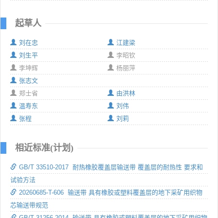
起草人
刘在忠
江建梁
刘生平
李昭钦
李坤辉
杨丽萍
张志文
郑士省
由洪林
温寿东
刘伟
张程
刘莉
相近标准(计划)
GB/T 33510-2017 耐热橡胶覆盖层输送带 覆盖层的耐热性 要求和
试验方法
20260685-T-606 输送带 具有橡胶或塑料覆盖层的地下采矿用织物
芯输送带规范
GB/T 31256-2014 输送带 具有橡胶或塑料覆盖层的地下采矿用织物