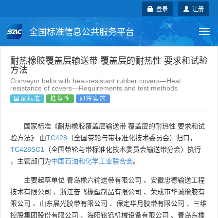
登录
注册
全国标准信息公共服务平台
Togg
navi
国家标准
行业标准
地方标准
耐热橡胶覆盖层输送带 覆盖层的耐热性 要求和试验
方法
Conveyor belts with heat-resistant rubber covers—Heat
团体标准
企业标准
国际标准
resistance of covers—Requirements and test methods
国家标准
推荐性
即将实施
国外标准
技术委员会
国家标准《耐热橡胶覆盖层输送带 覆盖层的耐热性 要求和试
验方法》 由
TC428
（全国带轮与带标准化技术委员会）归口，
TC428SC1
（全国带轮与带标准化技术委员会输送带分会）执行
，主管部门为
中国石油和化学工业联合会
。
主要起草单位
青岛橡六输送带有限公司
、
安徽忠德输送工程
技术有限公司
、
浙江奋飞橡塑制品有限公司
、
荣成市华诚橡胶有
限公司
、
山东晨光胶带有限公司
、
保定华月胶带有限公司
、
三维
控股集团股份有限公司
、
海阳铭铄机械设备有限公司
、
青岛东橡