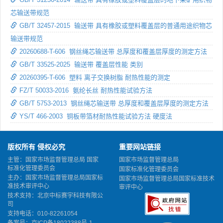
芯输送带规范
GB/T 32457-2015 输送带 具有橡胶或塑料覆盖层的普通用途织物芯
输送带规范
20260688-T-606 钢丝绳芯输送带 总厚度和覆盖层厚度的测定方法
GB/T 33525-2025 输送带 覆盖层性能 类别
20260395-T-606 塑料 离子交换树脂 耐热性能的测定
FZ/T 50033-2016 氨纶长丝 耐热性能试验方法
GB/T 5753-2013 钢丝绳芯输送带 总厚度和覆盖层厚度的测定方法
YS/T 466-2003 铜板带箔材耐热性能试验方法 硬度法
版权所有 侵权必究
重要网站链接
主管：国家市场监督管理总局 国家
国家市场监督管理总局
标准化管理委员会
国家标准化管理委员会
主办：国家市场监督管理总局国家标
国家市场监督管理总局国家标准技术
准技术审评中心
审评中心
技术支持：北京中标赛宇科技有限公
司
支持电话：010-82261054
备案号：
京ICP备18022388号-1