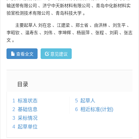
输送带有限公司
、
济宁中天新材料有限公司
、
青岛中化新材料实
验室检测技术有限公司
、
青岛科技大学
。
主要起草人
刘在忠
、
江建梁
、
郑士省
、
由洪林
、
刘生平
、
李昭钦
、
温寿东
、
刘伟
、
李坤辉
、
杨丽萍
、
张程
、
刘莉
、
张志
文
。
查看全文
意见建议
目录
1
标准状态
5
起草人
2
基础信息
6
相近标准(计划)
3
采标情况
4
起草单位