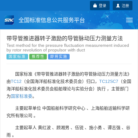
登录
注册
全国标准信息公共服务平台
Togg
navi
国家标准
行业标准
地方标准
带导管推进器转子激励的导管脉动压力测量方法
Test method for the pressure fluctuation measurement induced
by rotor revolution of propulsor with duct
团体标准
企业标准
国际标准
国家标准
推荐性
即将实施
国外标准
技术委员会
国家标准《带导管推进器转子激励的导管脉动压力测量方法》
由
TC12
（全国海洋船标准化技术委员会）归口，
TC12SC7
（全国
海洋船标准化技术委员会船舶理论与实验分会）执行 ，主管部门
为
国家标准委
。
主要起草单位
中国船舶科学研究中心
、
上海船舶运输科学研
究所有限公司
。
主要起草人
黄红波
、
顾湘男
、
伍锐
、
施小勇
、
谭志强
、
谷
雨
。