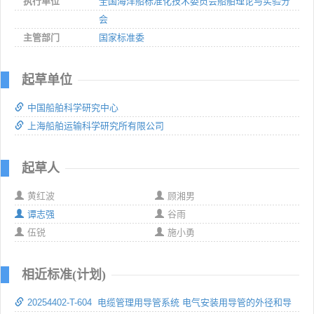
执行单位
全国海洋船标准化技术委员会船舶理论与实验分
会
主管部门
国家标准委
起草单位
中国船舶科学研究中心
上海船舶运输科学研究所有限公司
起草人
黄红波
顾湘男
谭志强
谷雨
伍锐
施小勇
相近标准(计划)
20254402-T-604 电缆管理用导管系统 电气安装用导管的外径和导