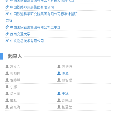
中国国家铁路集团有限公司科技和信息化部
中国铁路郑州局集团有限公司
中国铁道科学研究院集团有限公司标准计量研
究所
中国国家铁路集团有限公司工电部
西南交通大学
中铁物总技术有限公司
起草人
高文会
高振坤
郭战伟
陈源
倪峥嵘
赵智聪
宁娜
涂占宽
于冰
戴虹
刘晓卫
高东海
杨慧莹