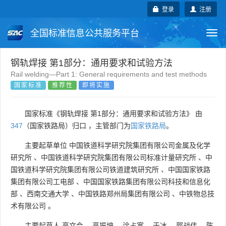
登录
注册
全国标准信息公共服务平台
Togg
navi
国家标准
行业标准
地方标准
钢轨焊接 第1部分：通用要求和试验方法
Rail welding—Part 1: General requirements and test methods
国家标准
推荐性
即将实施
团体标准
企业标准
国际标准
国外标准
技术委员会
国家标准《钢轨焊接 第1部分：通用要求和试验方法》 由
347
（国家铁路局）归口 ，主管部门为
国家铁路局
。
主要起草单位
中国铁道科学研究院集团有限公司金属及化学
研究所
、
中国铁道科学研究院集团有限公司标准计量研究所
、
中
国铁道科学研究院集团有限公司铁道建筑研究所
、
中国国家铁路
集团有限公司工电部
、
中国国家铁路集团有限公司科技和信息化
部
、
西南交通大学
、
中国铁路郑州局集团有限公司
、
中铁物总技
术有限公司
。
主要起草人
高文会
、
高振坤
、
涂占宽
、
于冰
、
郭战伟
、
陈