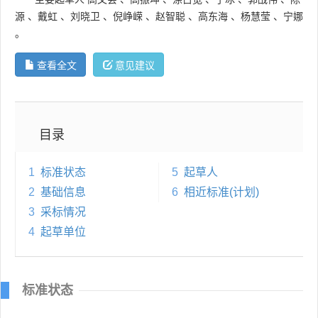
源
、
戴虹
、
刘晓卫
、
倪峥嵘
、
赵智聪
、
高东海
、
杨慧莹
、
宁娜
。
查看全文
意见建议
目录
1
标准状态
5
起草人
2
基础信息
6
相近标准(计划)
3
采标情况
4
起草单位
标准状态