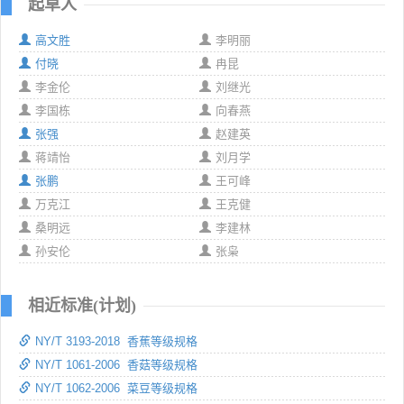
起草人
高文胜
李明丽
付晓
冉昆
李金伦
刘继光
李国栋
向春燕
张强
赵建英
蒋靖怡
刘月学
张鹏
王可峰
万克江
王克健
桑明远
李建林
孙安伦
张枭
相近标准(计划)
NY/T 3193-2018 香蕉等级规格
NY/T 1061-2006 香菇等级规格
NY/T 1062-2006 菜豆等级规格