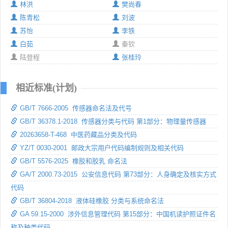
林洪
樊尚春
陈青松
刘波
苏怡
李铁
白茹
秦钦
陆登程
张桂玲
相近标准(计划)
GB/T 7666-2005 传感器命名法及代号
GB/T 36378.1-2018 传感器分类与代码 第1部分：物理量传感器
20263658-T-468 中医药藏品分类及代码
YZ/T 0030-2001 邮政大宗用户代码编制规则及相关代码
GB/T 5576-2025 橡胶和胶乳 命名法
GA/T 2000.73-2015 公安信息代码 第73部分：人身确定及核实方式
代码
GB/T 36804-2018 液体硅橡胶 分类与系统命名法
GA 59.15-2000 涉外信息管理代码 第15部分：中国机读护照证件名
称及种类代码