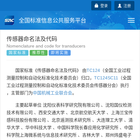
登录
注册
全国标准信息公共服务平台
Togg
navi
国家标准
行业标准
地方标准
传感器命名法及代码
Nomenclature and code for transducers
国家标准
推荐性
即将实施
团体标准
企业标准
国际标准
国外标准
技术委员会
国家标准《传感器命名法及代码》 由
TC124
（全国工业过程
测量控制和自动化标准化技术委员会）归口，
TC124SC11
（全国
工业过程测量控制和自动化标准化技术委员会传感器分会）执行
，主管部门为
中国机械工业联合会
。
主要起草单位
沈阳仪表科学研究院有限公司
、
沈阳国仪检测
技术有限公司
、
西安交通大学
、
北京航空航天大学
、
上海兰宝传
感科技股份有限公司
、
北京遥测技术研究所
、
大连理工大学
、
清
华大学
、
华中科技大学
、
中国科学院长春应用化学研究所
、
中国
科学院上海微系统与信息技术研究所
、
吉林大学
、
郑州炜盛电子