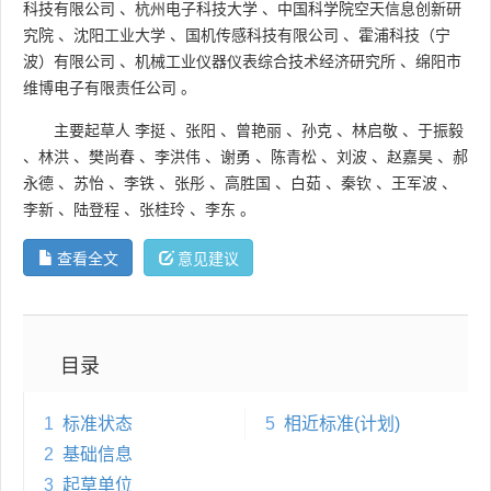
科技有限公司
、
杭州电子科技大学
、
中国科学院空天信息创新研
究院
、
沈阳工业大学
、
国机传感科技有限公司
、
霍浦科技（宁
波）有限公司
、
机械工业仪器仪表综合技术经济研究所
、
绵阳市
维博电子有限责任公司
。
主要起草人
李挺
、
张阳
、
曾艳丽
、
孙克
、
林启敬
、
于振毅
、
林洪
、
樊尚春
、
李洪伟
、
谢勇
、
陈青松
、
刘波
、
赵嘉昊
、
郝
永德
、
苏怡
、
李铁
、
张彤
、
高胜国
、
白茹
、
秦钦
、
王军波
、
李新
、
陆登程
、
张桂玲
、
李东
。
查看全文
意见建议
目录
1
标准状态
5
相近标准(计划)
2
基础信息
3
起草单位