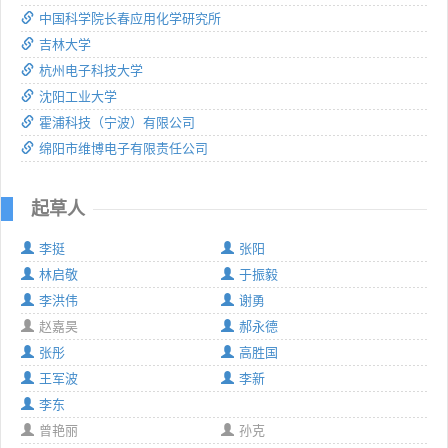
中国科学院长春应用化学研究所
吉林大学
杭州电子科技大学
沈阳工业大学
霍浦科技（宁波）有限公司
绵阳市维博电子有限责任公司
起草人
李挺
张阳
林启敬
于振毅
李洪伟
谢勇
赵嘉昊
郝永德
张彤
高胜国
王军波
李新
李东
曾艳丽
孙克