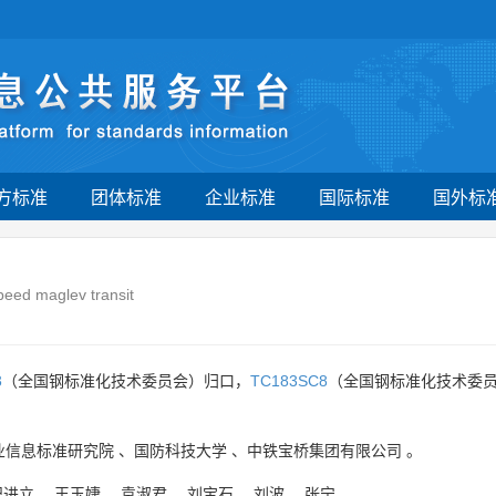
方标准
团体标准
企业标准
国际标准
国外标
speed maglev transit
3
（全国钢标准化技术委员会）归口，
TC183SC8
（全国钢标准化技术委员
业信息标准研究院
、
国防科技大学
、
中铁宝桥集团有限公司
。
纪进立
、
王玉婕
、
袁淑君
、
刘宝石
、
刘波
、
张宁
。