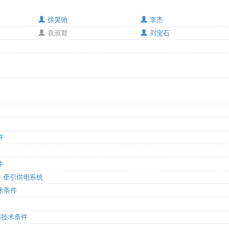
徐昊驰
李杰
袁淑君
刘宝石
件
件
设备 牵引供电系统
技术条件
通用技术条件