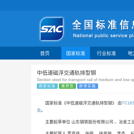
首页
国家标准
行业标准
地
中低速磁浮交通轨排型钢
Section steel for transport rail of medium and low 
国家标准
推荐性
即将实施
国家标准《中低速磁浮交通轨排型钢》 由
TC18
会
。
主要起草单位
山东钢铁股份有限公司
、
冶金工
主要起草人
霍喜伟
、
张佩
、
徐昊驰
、
李杰
、