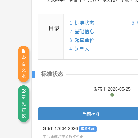
1
标准状态
5
目录
2
基础信息
3
起草单位
4
起草人
查
看
文
标准状态
本
发布
于 2026-05-25
意
见
建
当前标准
议
GB/T 47634-2026
即将实施
中低速磁浮交通轨排型钢