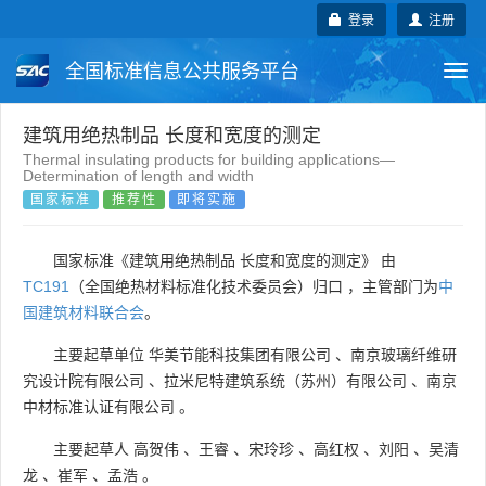
登录
注册
全国标准信息公共服务平台
Togg
navi
国家标准
行业标准
地方标准
建筑用绝热制品 长度和宽度的测定
Thermal insulating products for building applications—
Determination of length and width
团体标准
企业标准
国际标准
国家标准
推荐性
即将实施
国外标准
技术委员会
国家标准《建筑用绝热制品 长度和宽度的测定》 由
TC191
（全国绝热材料标准化技术委员会）归口 ，主管部门为
中
国建筑材料联合会
。
主要起草单位
华美节能科技集团有限公司
、
南京玻璃纤维研
究设计院有限公司
、
拉米尼特建筑系统（苏州）有限公司
、
南京
中材标准认证有限公司
。
主要起草人
高贺伟
、
王睿
、
宋玲珍
、
高红权
、
刘阳
、
吴清
龙
、
崔军
、
孟浩
。