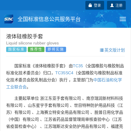
登录
注册
全国标准信息公共服务平台
Togg
navi
国家标准
行业标准
地方标准
液体硅橡胶手套
Liquid silicone rubber gloves
国家标准
推荐性
即将实施
英文版计划
团体标准
企业标准
国际标准
国外标准
技术委员会
国家标准《液体硅橡胶手套》 由
TC35
（全国橡胶与橡胶制品
标准化技术委员会）归口，
TC35SC4
（全国橡胶与橡胶制品标准
化技术委员会胶乳制品分会）执行 ，主管部门为
中国石油和化学
工业联合会
。
主要起草单位
浙江东亚手套有限公司
、
南京瑞润新材料科技
有限公司
、
山东星宇手套有限公司
、
世目特种防护用品科技（江
苏）有限公司
、
上海赛立特安全用品有限公司
、
脱普日用化学品
（中国）有限公司
、
江苏省药品监督管理局审核查验中心（江苏
省疫苗检查中心）
、
江苏瑞斯达安全防护用品有限公司
、
福建亮