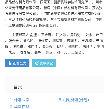
晶晶新材料有限公司
、
国家卫生健康委科学技术研究所
、
广州市
亿安劳保用品有限公司
、
新辉（中国）新材料有限公司
、
茂名张
氏科技发展有限公司
、
上海市质量监督检验技术研究院有限公司
、
黑龙江省药品检验研究院
、
东莞市精安新材料有限公司
、
中国
化工株洲橡胶研究设计院有限公司
。
主要起草人
俞捷
、
王金春
、
江文养
、
周海涛
、
文炜
、
赵卫
、
张秀云
、
黄乙民
、
阳永欢
、
胡煜雯
、
裘耀明
、
王晓楠
、
宁丽
峰
、
陈晓锋
、
邓仲江
、
谭少香
、
胡杨
、
张国袖
、
陈雅华
、
刘飞
、
朱波
、
周春梅
、
高静
、
黄超
、
邓一志
、
王金英
。
查看全文
意见建议
目录
1
标准状态
5
相近标准(计划)
2
基础信息