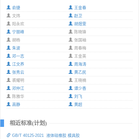
俞捷
王金春
文炜
赵卫
阳永欢
胡煜雯
宁丽峰
陈晓锋
胡杨
张国袖
朱波
周春梅
邓一志
王金英
江文养
周海涛
张秀云
黄乙民
裘耀明
王晓楠
邓仲江
谭少香
陈雅华
刘飞
高静
黄超
相近标准(计划)
GB/T 40125-2021 液体硅橡胶 模具胶