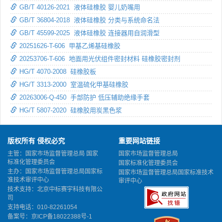
GB/T 40126-2021 液体硅橡胶 婴儿奶嘴用
GB/T 36804-2018 液体硅橡胶 分类与系统命名法
GB/T 45599-2025 液体硅橡胶 连接器用自润滑型
20251626-T-606 甲基乙烯基硅橡胶
20253706-T-606 地面用光伏组件密封材料 硅橡胶密封剂
HG/T 4070-2008 硅橡胶板
HG/T 3313-2000 室温硫化甲基硅橡胶
20263006-Q-450 手部防护 低压辅助绝缘手套
HG/T 5807-2020 硅橡胶用炭黑色浆
版权所有 侵权必究
重要网站链接
主管：国家市场监督管理总局 国家
国家市场监督管理总局
标准化管理委员会
国家标准化管理委员会
主办：国家市场监督管理总局国家标
国家市场监督管理总局国家标准技术
准技术审评中心
审评中心
技术支持：北京中标赛宇科技有限公
司
支持电话：010-82261054
备案号：
京ICP备18022388号-1