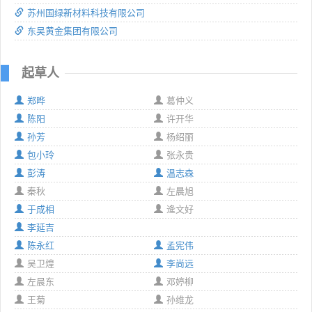
苏州国绿新材料科技有限公司
东吴黄金集团有限公司
起草人
郑晔
葛仲义
陈阳
许开华
孙芳
杨绍丽
包小玲
张永贵
彭涛
温志森
秦秋
左晨旭
于成相
逄文好
李延吉
陈永红
孟宪伟
吴卫煌
李尚远
左晨东
邓婷柳
王菊
孙维龙