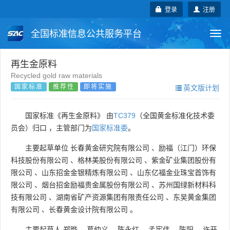
登录
注册
全国标准信息公共服务平台
Togg
navi
国家标准
行业标准
地方标准
再生金原料
Recycled gold raw materials
国家标准
推荐性
即将实施
英文版计划
团体标准
企业标准
国际标准
国外标准
技术委员会
国家标准《再生金原料》 由
TC379
（全国黄金标准化技术委
员会）归口 ，主管部门为
国家标准委
。
主要起草单位
长春黄金研究院有限公司
、
励福（江门）环保
科技股份有限公司
、
格林美股份有限公司
、
紫金矿业集团股份有
限公司
、
山东招金金银精炼有限公司
、
山东亿福金业珠宝首饰有
限公司
、
烟台招金励福贵金属股份有限公司
、
苏州国绿新材料科
技有限公司
、
湖南省矿产资源集团有限责任公司
、
东吴黄金集团
有限公司
、
长春黄金设计院有限公司
。
主要起草人
郑晔
、
葛仲义
、
陈永红
、
孟宪伟
、
陈阳
、
许开