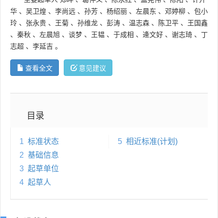
华
、
吴卫煌
、
李尚远
、
孙芳
、
杨绍丽
、
左晨东
、
邓婷柳
、
包小
玲
、
张永贵
、
王菊
、
孙维龙
、
彭涛
、
温志森
、
陈卫平
、
王国鑫
、
秦秋
、
左晨旭
、
谈梦
、
王韫
、
于成相
、
逄文好
、
谢志琦
、
丁
志超
、
李延吉
。
查看全文
意见建议
目录
1
标准状态
5
相近标准(计划)
2
基础信息
3
起草单位
4
起草人