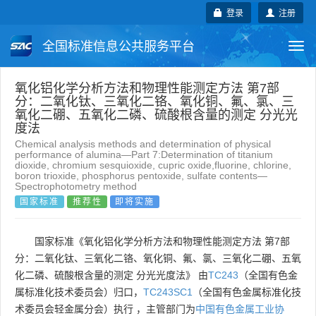
登录
注册
全国标准信息公共服务平台
Togg
navi
国家标准
行业标准
地方标准
氧化铝化学分析方法和物理性能测定方法 第7部
分：二氧化钛、三氧化二铬、氧化铜、氟、氯、三
氧化二硼、五氧化二磷、硫酸根含量的测定 分光光
团体标准
企业标准
国际标准
度法
Chemical analysis methods and determination of physical
performance of alumina—Part 7:Determination of titanium
国外标准
技术委员会
dioxide, chromium sesquioxide, cupric oxide,fluorine, chlorine,
boron trioxide, phosphorus pentoxide, sulfate contents—
Spectrophotometry method
国家标准
推荐性
即将实施
国家标准《氧化铝化学分析方法和物理性能测定方法 第7部
分：二氧化钛、三氧化二铬、氧化铜、氟、氯、三氧化二硼、五氧
化二磷、硫酸根含量的测定 分光光度法》 由
TC243
（全国有色金
属标准化技术委员会）归口，
TC243SC1
（全国有色金属标准化技
术委员会轻金属分会）执行 ，主管部门为
中国有色金属工业协