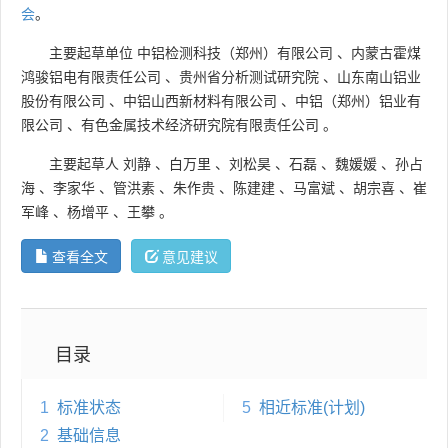
会
。
主要起草单位
中铝检测科技（郑州）有限公司
、
内蒙古霍煤
鸿骏铝电有限责任公司
、
贵州省分析测试研究院
、
山东南山铝业
股份有限公司
、
中铝山西新材料有限公司
、
中铝（郑州）铝业有
限公司
、
有色金属技术经济研究院有限责任公司
。
主要起草人
刘静
、
白万里
、
刘松昊
、
石磊
、
魏媛媛
、
孙占
海
、
李家华
、
管洪素
、
朱作贵
、
陈建建
、
马富斌
、
胡宗喜
、
崔
军峰
、
杨增平
、
王攀
。
查看全文
意见建议
目录
1
标准状态
5
相近标准(计划)
2
基础信息