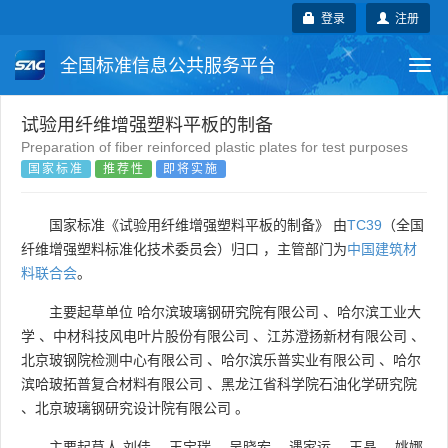
登录
注册
全国标准信息公共服务平台
Togg
navi
国家标准
行业标准
地方标准
试验用纤维增强塑料平板的制备
Preparation of fiber reinforced plastic plates for test purposes
国家标准
推荐性
即将实施
团体标准
企业标准
国际标准
国外标准
技术委员会
国家标准《试验用纤维增强塑料平板的制备》 由
TC39
（全国
纤维增强塑料标准化技术委员会）归口 ，主管部门为
中国建筑材
料联合会
。
主要起草单位
哈尔滨玻璃钢研究院有限公司
、
哈尔滨工业大
学
、
中材科技风电叶片股份有限公司
、
江苏澄扬新材有限公司
、
北京玻钢院检测中心有限公司
、
哈尔滨乐普实业有限公司
、
哈尔
滨哈玻拓普复合材料有限公司
、
黑龙江省科学院石油化学研究院
、
北京玻璃钢研究设计院有限公司
。
主要起草人
刘佳
、
王宝瑞
、
吴晓宏
、
遇家运
、
王晶
、
姚娜