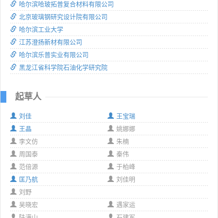
哈尔滨哈玻拓普复合材料有限公司
北京玻璃钢研究设计院有限公司
哈尔滨工业大学
江苏澄扬新材有限公司
哈尔滨乐普实业有限公司
黑龙江省科学院石油化学研究院
起草人
刘佳
王宝瑞
王晶
姚娜娜
李文仿
朱楠
周国泰
秦伟
范倍源
于柏峰
匡乃航
刘佳明
刘野
吴晓宏
遇家运
陆满山
石建军