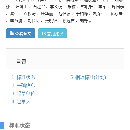
娜
、
陆满山
、
石建军
、
李文仿
、
朱楠
、
韩明轩
、
李军
、
周国泰
、
秦伟
、
卢松涛
、
唐华丽
、
范倍源
、
于柏峰
、
杨东伟
、
孙东岩
、
匡乃航
、
刘佳明
、
张明睿
、
孙远君
、
刘野
。
查看全文
意见建议
目录
1
标准状态
5
相近标准(计划)
2
基础信息
3
起草单位
4
起草人
标准状态