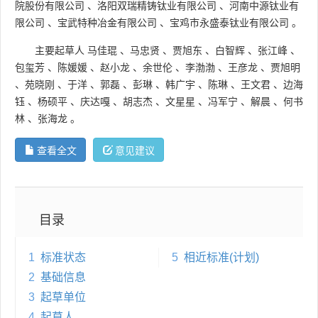
院股份有限公司
、
洛阳双瑞精铸钛业有限公司
、
河南中源钛业有
限公司
、
宝武特种冶金有限公司
、
宝鸡市永盛泰钛业有限公司
。
主要起草人
马佳琨
、
马忠贤
、
贾旭东
、
白智辉
、
张江峰
、
包玺芳
、
陈媛媛
、
赵小龙
、
余世伦
、
李渤渤
、
王彦龙
、
贾旭明
、
苑晓刚
、
于洋
、
郭磊
、
彭琳
、
韩广宇
、
陈琳
、
王文君
、
边海
钰
、
杨硕平
、
庆达嘎
、
胡志杰
、
文星星
、
冯军宁
、
解晨
、
何书
林
、
张海龙
。
查看全文
意见建议
目录
1
标准状态
5
相近标准(计划)
2
基础信息
3
起草单位
4
起草人