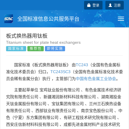
登录
注册
全国标准信息公共服务平台
Togg
navi
国家标准
行业标准
地方标准
板式换热器用钛板
Titanium sheet for plate heat exchangers
国家标准
推荐性
即将实施
团体标准
企业标准
国际标准
国外标准
技术委员会
国家标准《板式换热器用钛板》 由
TC243
（全国有色金属标
准化技术委员会）归口，
TC243SC3
（全国有色金属标准化技术委
员会稀有金属分会）执行 ，主管部门为
中国有色金属工业协会
。
主要起草单位
宝鸡钛业股份有限公司
、
有色金属技术经济研
究院有限责任公司
、
新疆湘润新材料科技有限公司
、
湖南湘投金
天钛金属股份有限公司
、
宝钛集团有限公司
、
兰州兰石换热设备
有限责任公司
、
西部钛业有限责任公司
、
南京宝色股份公司
、
中
色（宁夏）东方集团有限公司
、
有研工程技术研究院有限公司
、
西安庄信新材料科技有限公司
、
成都先进金属材料产业技术研究