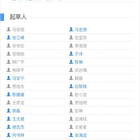
起草人
马佳琨
马忠贤
张江峰
包玺芳
余世伦
李渤渤
苑晓刚
于洋
韩广宇
陈琳
杨硕平
庆达嘎
冯军宁
解晨
贾旭东
白智辉
陈媛媛
赵小龙
王彦龙
贾旭明
郭磊
彭琳
王文君
边海钰
胡志杰
文星星
何书林
张海龙