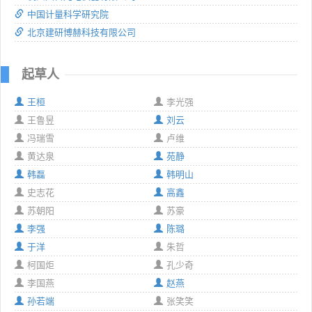
中国计量科学研究院
北京建研博赫科技有限公司
起草人
王桓
李光强
王鲁昱
刘云
冯瑞雪
卢维
黄达泉
苑静
韩磊
韩明山
史志花
高鑫
苏朝阳
苏豪
李强
陈璐
于洋
朱哲
柯国炬
孔少奇
李国燕
赵燕
孙若端
张笑笑