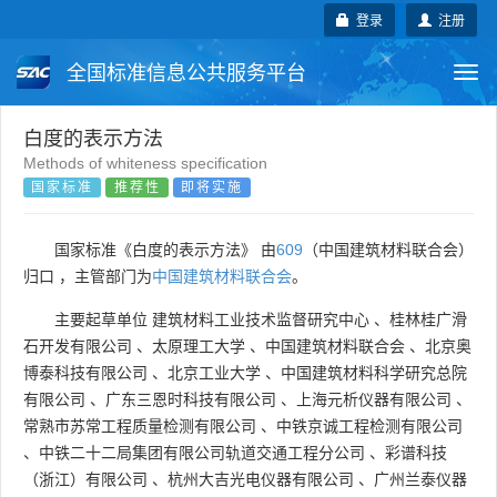
登录
注册
全国标准信息公共服务平台
Togg
navi
国家标准
行业标准
地方标准
白度的表示方法
Methods of whiteness specification
国家标准
推荐性
即将实施
团体标准
企业标准
国际标准
国外标准
技术委员会
国家标准《白度的表示方法》 由
609
（中国建筑材料联合会）
归口 ，主管部门为
中国建筑材料联合会
。
主要起草单位
建筑材料工业技术监督研究中心
、
桂林桂广滑
石开发有限公司
、
太原理工大学
、
中国建筑材料联合会
、
北京奥
博泰科技有限公司
、
北京工业大学
、
中国建筑材料科学研究总院
有限公司
、
广东三恩时科技有限公司
、
上海元析仪器有限公司
、
常熟市苏常工程质量检测有限公司
、
中铁京诚工程检测有限公司
、
中铁二十二局集团有限公司轨道交通工程分公司
、
彩谱科技
（浙江）有限公司
、
杭州大吉光电仪器有限公司
、
广州兰泰仪器