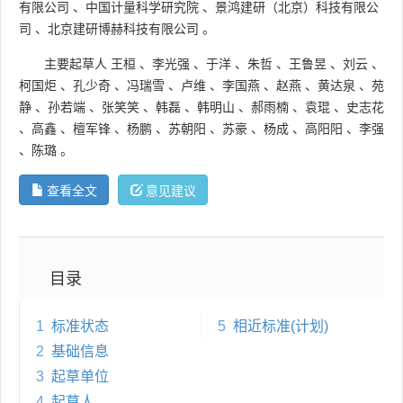
有限公司
、
中国计量科学研究院
、
景鸿建研（北京）科技有限公
司
、
北京建研博赫科技有限公司
。
主要起草人
王桓
、
李光强
、
于洋
、
朱哲
、
王鲁昱
、
刘云
、
柯国炬
、
孔少奇
、
冯瑞雪
、
卢维
、
李国燕
、
赵燕
、
黄达泉
、
苑
静
、
孙若端
、
张笑笑
、
韩磊
、
韩明山
、
郝雨楠
、
袁琨
、
史志花
、
高鑫
、
檀军锋
、
杨鹏
、
苏朝阳
、
苏豪
、
杨成
、
高阳阳
、
李强
、
陈璐
。
查看全文
意见建议
目录
1
标准状态
5
相近标准(计划)
2
基础信息
3
起草单位
4
起草人