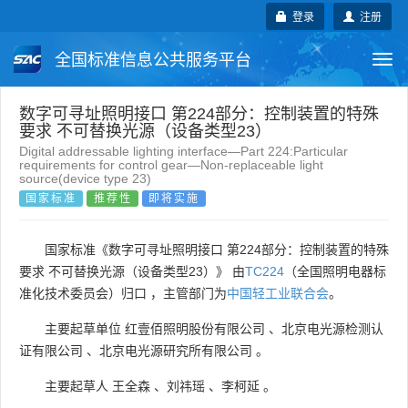
登录
注册
全国标准信息公共服务平台
Togg
navi
国家标准
行业标准
地方标准
数字可寻址照明接口 第224部分：控制装置的特殊
要求 不可替换光源（设备类型23）
Digital addressable lighting interface—Part 224:Particular
团体标准
企业标准
国际标准
requirements for control gear—Non-replaceable light
source(device type 23)
国家标准
推荐性
即将实施
国外标准
技术委员会
国家标准《数字可寻址照明接口 第224部分：控制装置的特殊
要求 不可替换光源（设备类型23）》 由
TC224
（全国照明电器标
准化技术委员会）归口 ，主管部门为
中国轻工业联合会
。
主要起草单位
红壹佰照明股份有限公司
、
北京电光源检测认
证有限公司
、
北京电光源研究所有限公司
。
主要起草人
王全森
、
刘祎瑶
、
李柯延
。