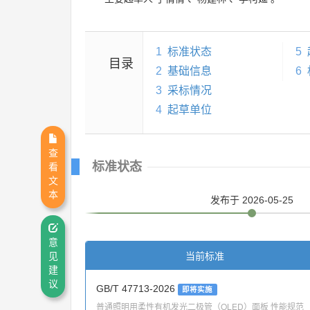
1
标准状态
5
目录
2
基础信息
6
3
采标情况
4
起草单位
查
标准状态
看
文
本
发布
于 2026-05-25
意
当前标准
见
建
议
GB/T 47713-2026
即将实施
普通照明用柔性有机发光二极管（OLED）面板 性能规范