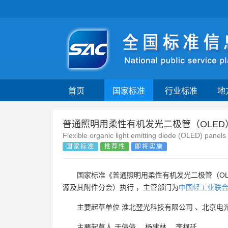
首页
国家标准
行业标准
地
普通照明用柔性有机发光二极管（OLED
Flexible organic light emitting diode (OLED) panels
国家标准
推荐性
即将实施
国家标准《普通照明用柔性有机发光二极管（OL
源及其附件分会）执行 ，主管部门为
中国轻工业联
主要起草单位
淮北翌光科技有限公司
、
北京电
主要起草人
于倩倩
、
杨建林
、
李柯延
。