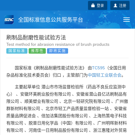
登录
注册
全国标准信息公共服务平台
Togg
navi
国家标准
行业标准
地方标准
刷制品耐磨性能试验方法
Test method for abrasion resistance of brush products
国家标准
推荐性
即将实施
团体标准
企业标准
国际标准
国外标准
技术委员会
国家标准《刷制品耐磨性能试验方法》 由
TC595
（全国日用
杂品标准化技术委员会）归口 ，主管部门为
中国轻工业联合会
。
主要起草单位
潜山市市场监督检验所（药品不良反应监测中
心）
、
安徽环美刷业股份有限公司
、
安徽省潜山县亿达刷制品有
限公司
、
顺美塑业有限公司
、
北京一轻研究院有限公司
、
广州傲
群新材料有限公司
、
北京市轻工产品质量监督检验一站
、
安徽省
质量品牌促进会
、
倍加洁集团股份有限公司
、
上海热策电子科技
有限公司
、
脱普日用化学品（中国）有限公司
、
广州明晖新材料
有限公司
、
河南佳一日用制品股份有限公司
、
浙江惠隆对外贸易