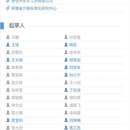
太仓市乐丰工贸有限公司
安徽省万联标准化研究中心
起草人
汪馨
孙宏奎
王琦
韩军
刘雪珍
徐华兵
王文斌
胡笑岩
龚孝燕
刘学年
黄家屏
刘小宁
张文祥
王小剑
张祥宽
丁跃进
郑丽丽
郑利荣
钟文全
储国飞
葛元臻
徐焰苗
宫宝利
刘晓梅
徐大忠
黄乙民