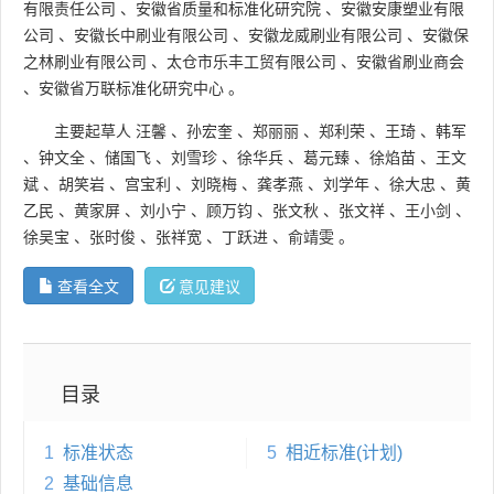
有限责任公司
、
安徽省质量和标准化研究院
、
安徽安康塑业有限
公司
、
安徽长中刷业有限公司
、
安徽龙威刷业有限公司
、
安徽保
之林刷业有限公司
、
太仓市乐丰工贸有限公司
、
安徽省刷业商会
、
安徽省万联标准化研究中心
。
主要起草人
汪馨
、
孙宏奎
、
郑丽丽
、
郑利荣
、
王琦
、
韩军
、
钟文全
、
储国飞
、
刘雪珍
、
徐华兵
、
葛元臻
、
徐焰苗
、
王文
斌
、
胡笑岩
、
宫宝利
、
刘晓梅
、
龚孝燕
、
刘学年
、
徐大忠
、
黄
乙民
、
黄家屏
、
刘小宁
、
顾万钧
、
张文秋
、
张文祥
、
王小剑
、
徐吴宝
、
张时俊
、
张祥宽
、
丁跃进
、
俞靖雯
。
查看全文
意见建议
目录
1
标准状态
5
相近标准(计划)
2
基础信息