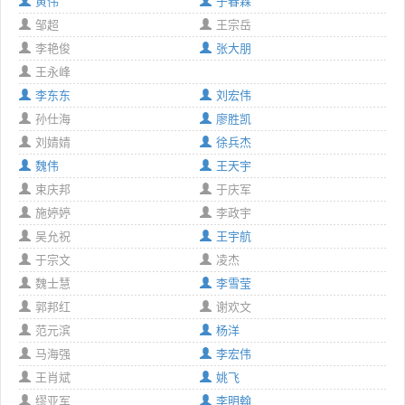
黄伟
于春霖
邹超
王宗岳
李艳俊
张大朋
王永峰
李东东
刘宏伟
孙仕海
廖胜凯
刘婧婧
徐兵杰
魏伟
王天宇
束庆邦
于庆军
施婷婷
李政宇
吴允祝
王宇航
于宗文
凌杰
魏士慧
李雪莹
郭邦红
谢欢文
范元滨
杨洋
马海强
李宏伟
王肖斌
姚飞
缪亚军
李明翰