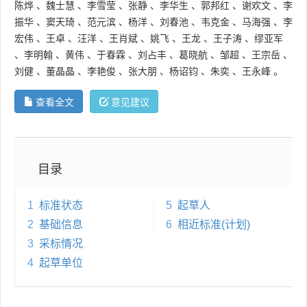
陈烨
、
魏士慧
、
李雪莹
、
张静
、
李华生
、
郭邦红
、
谢欢文
、
李
振华
、
窦天琦
、
范元滨
、
杨洋
、
刘春池
、
韦克金
、
马海强
、
李
宏伟
、
王卓
、
汪洋
、
王肖斌
、
姚飞
、
王龙
、
王子涛
、
缪亚军
、
李明翰
、
黄伟
、
于春霖
、
刘占丰
、
葛晓航
、
邹超
、
王宗岳
、
刘健
、
董晶晶
、
李艳俊
、
张大朋
、
杨诏钧
、
朱奕
、
王永峰
。
查看全文
意见建议
目录
1
标准状态
5
起草人
2
基础信息
6
相近标准(计划)
3
采标情况
4
起草单位