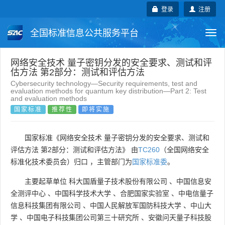
登录
注册
全国标准信息公共服务平台
Togg
navi
国家标准
行业标准
地方标准
网络安全技术 量子密钥分发的安全要求、测试和评
估方法 第2部分：测试和评估方法
Cybersecurity technology—Security requirements, test and
团体标准
企业标准
国际标准
evaluation methods for quantum key distribution—Part 2: Test
and evaluation methods
国家标准
推荐性
即将实施
国外标准
技术委员会
国家标准《网络安全技术 量子密钥分发的安全要求、测试和
评估方法 第2部分：测试和评估方法》 由
TC260
（全国网络安全
标准化技术委员会）归口 ，主管部门为
国家标准委
。
主要起草单位
科大国盾量子技术股份有限公司
、
中国信息安
全测评中心
、
中国科学技术大学
、
合肥国家实验室
、
中电信量子
信息科技集团有限公司
、
中国人民解放军国防科技大学
、
中山大
学
、
中国电子科技集团公司第三十研究所
、
安徽问天量子科技股