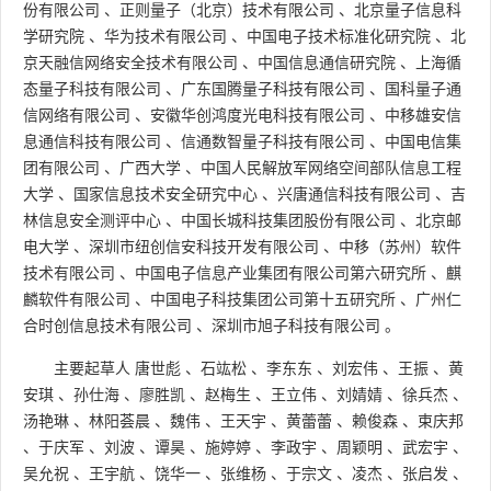
份有限公司
、
正则量子（北京）技术有限公司
、
北京量子信息科
学研究院
、
华为技术有限公司
、
中国电子技术标准化研究院
、
北
京天融信网络安全技术有限公司
、
中国信息通信研究院
、
上海循
态量子科技有限公司
、
广东国腾量子科技有限公司
、
国科量子通
信网络有限公司
、
安徽华创鸿度光电科技有限公司
、
中移雄安信
息通信科技有限公司
、
信通数智量子科技有限公司
、
中国电信集
团有限公司
、
广西大学
、
中国人民解放军网络空间部队信息工程
大学
、
国家信息技术安全研究中心
、
兴唐通信科技有限公司
、
吉
林信息安全测评中心
、
中国长城科技集团股份有限公司
、
北京邮
电大学
、
深圳市纽创信安科技开发有限公司
、
中移（苏州）软件
技术有限公司
、
中国电子信息产业集团有限公司第六研究所
、
麒
麟软件有限公司
、
中国电子科技集团公司第十五研究所
、
广州仁
合时创信息技术有限公司
、
深圳市旭子科技有限公司
。
主要起草人
唐世彪
、
石竑松
、
李东东
、
刘宏伟
、
王振
、
黄
安琪
、
孙仕海
、
廖胜凯
、
赵梅生
、
王立伟
、
刘婧婧
、
徐兵杰
、
汤艳琳
、
林阳荟晨
、
魏伟
、
王天宇
、
黄蕾蕾
、
赖俊森
、
束庆邦
、
于庆军
、
刘波
、
谭昊
、
施婷婷
、
李政宇
、
周颖明
、
武宏宇
、
吴允祝
、
王宇航
、
饶华一
、
张维杨
、
于宗文
、
凌杰
、
张启发
、