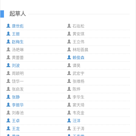
起草人
唐世彪
石竑松
王振
黄安琪
赵梅生
王立伟
汤艳琳
林阳荟晨
黄蕾蕾
赖俊森
刘波
谭昊
周颖明
武宏宇
饶华一
张维杨
张启发
陈烨
张静
李华生
李振华
窦天琦
刘春池
韦克金
王卓
汪洋
王龙
王子涛