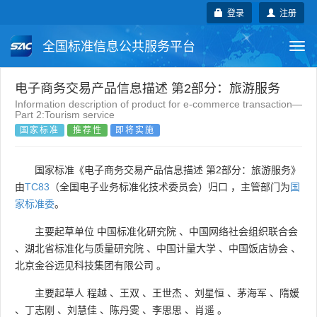
登录
注册
全国标准信息公共服务平台
Togg
navi
国家标准
行业标准
地方标准
电子商务交易产品信息描述 第2部分：旅游服务
Information description of product for e-commerce transaction—
Part 2:Tourism service
团体标准
企业标准
国际标准
国家标准
推荐性
即将实施
国外标准
技术委员会
国家标准《电子商务交易产品信息描述 第2部分：旅游服务》
由
TC83
（全国电子业务标准化技术委员会）归口 ，主管部门为
国
家标准委
。
主要起草单位
中国标准化研究院
、
中国网络社会组织联合会
、
湖北省标准化与质量研究院
、
中国计量大学
、
中国饭店协会
、
北京金谷远见科技集团有限公司
。
主要起草人
程越
、
王双
、
王世杰
、
刘星恒
、
茅海军
、
隋媛
、
丁志刚
、
刘慧佳
、
陈丹雯
、
李思思
、
肖遥
。