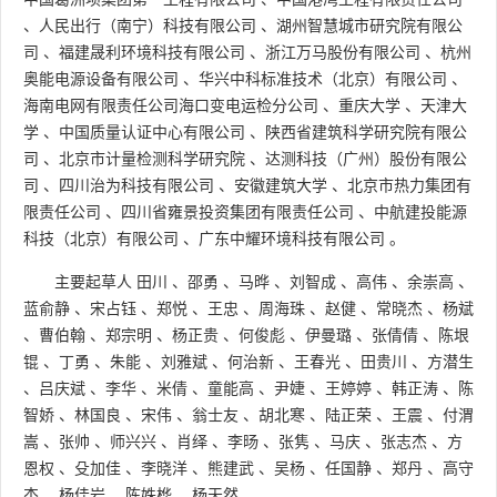
、
人民出行（南宁）科技有限公司
、
湖州智慧城市研究院有限公
司
、
福建晟利环境科技有限公司
、
浙江万马股份有限公司
、
杭州
奥能电源设备有限公司
、
华兴中科标准技术（北京）有限公司
、
海南电网有限责任公司海口变电运检分公司
、
重庆大学
、
天津大
学
、
中国质量认证中心有限公司
、
陕西省建筑科学研究院有限公
司
、
北京市计量检测科学研究院
、
达测科技（广州）股份有限公
司
、
四川治为科技有限公司
、
安徽建筑大学
、
北京市热力集团有
限责任公司
、
四川省雍景投资集团有限责任公司
、
中航建投能源
科技（北京）有限公司
、
广东中耀环境科技有限公司
。
主要起草人
田川
、
邵勇
、
马晔
、
刘智成
、
高伟
、
余崇高
、
蓝俞静
、
宋占钰
、
郑悦
、
王忠
、
周海珠
、
赵健
、
常晓杰
、
杨斌
、
曹伯翰
、
郑宗明
、
杨正贵
、
何俊彪
、
伊曼璐
、
张倩倩
、
陈垠
锟
、
丁勇
、
朱能
、
刘雅斌
、
何治新
、
王春光
、
田贵川
、
方潜生
、
吕庆斌
、
李华
、
米倩
、
童能高
、
尹婕
、
王婷婷
、
韩正涛
、
陈
智娇
、
林国良
、
宋伟
、
翁士友
、
胡北寒
、
陆正荣
、
王震
、
付渭
嵩
、
张帅
、
师兴兴
、
肖绎
、
李旸
、
张隽
、
马庆
、
张志杰
、
方
恩权
、
殳加佳
、
李晓洋
、
熊建武
、
吴杨
、
任国静
、
郑丹
、
高守
杰
、
杨佳岩
、
陈姝桦
、
杨天然
。