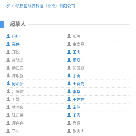
中航建投能源科技（北京）有限公司
起草人
田川
邵勇
高伟
余崇高
郑悦
王忠
常晓杰
杨斌
杨正贵
何俊彪
陈垠锟
丁勇
何治新
王春光
吕庆斌
李华
尹婕
王婷婷
林国良
宋伟
陆正荣
王震
师兴兴
肖绎
马庆
张志杰