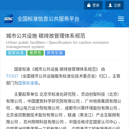
登录
注册
全国标准信息公共服务平台
Togg
navi
国家标准
行业标准
地方标准
城市公共设施 碳排放管理体系规范
Urban public facilities—Specification for carbon emission
management system
团体标准
企业标准
国际标准
国家标准
推荐性
即将实施
国外标准
技术委员会
国家标准《城市公共设施 碳排放管理体系规范》 由
TC537
（全国城市公共设施服务标准化技术委员会）归口 ，主管
部门为
国家标准委
。
主要起草单位
北京市标准化研究院
、
灵动创智科技（北京）
有限公司
、
中国建筑科学研究院有限公司
、
广州地铁集团有限公
司
、
佛山电力设计院有限公司
、
成都市兴蓉环境股份有限公司
、
北京金控数据技术股份有限公司
、
联通（黑龙江）产业互联网有
限公司
、
苏州照明科技有限公司
、
中国合格评定国家认可中心
、
中国葛洲坝集团第一工程有限公司
、
中国港湾工程有限责任公司