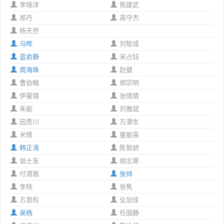
李晓洋
熊建武
郑丹
高守杰
杨天然
马晔
刘智成
蓝俞静
宋占钰
周海珠
赵健
曹伯翰
郑宗明
伊曼璐
张倩倩
朱能
刘雅斌
田贵川
方潜生
米倩
童能高
韩正涛
陈智娇
翁士友
胡北寒
付渭嵩
张帅
李旸
张隽
方恩权
殳加佳
吴杨
任国静