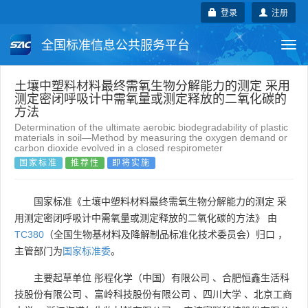
登录
注册
全国标准信息公共服务平台
Togg
navi
国家标准
行业标准
地方标准
土壤中塑料材料最终需氧生物分解能力的测定 采用
测定密闭呼吸计中需氧量或测定释放的二氧化碳的
方法
团体标准
企业标准
国际标准
Determination of the ultimate aerobic biodegradability of plastic
materials in soil—Method by measuring the oxygen demand or
carbon dioxide evolved in a closed respirometer
国外标准
技术委员会
国家标准
推荐性
即将实施
国家标准《土壤中塑料材料最终需氧生物分解能力的测定 采
用测定密闭呼吸计中需氧量或测定释放的二氧化碳的方法》 由
TC380
（全国生物基材料及降解制品标准化技术委员会）归口 ，
主管部门为
国家标准委
。
主要起草单位
彤程化学（中国）有限公司
、
合肥恒鑫生活科
技股份有限公司
、
富岭科技股份有限公司
、
四川大学
、
北京工商