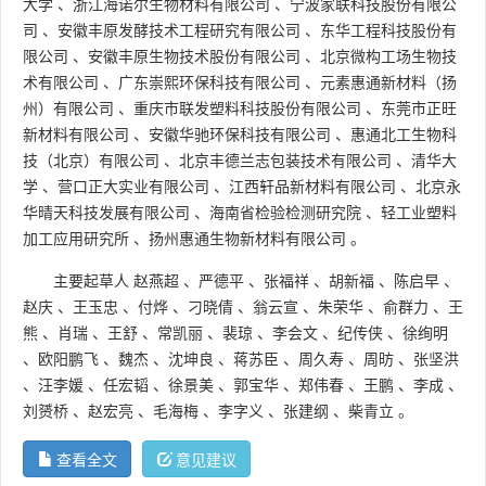
大学
、
浙江海诺尔生物材料有限公司
、
宁波家联科技股份有限公
司
、
安徽丰原发酵技术工程研究有限公司
、
东华工程科技股份有
限公司
、
安徽丰原生物技术股份有限公司
、
北京微构工场生物技
术有限公司
、
广东崇熙环保科技有限公司
、
元素惠通新材料（扬
州）有限公司
、
重庆市联发塑料科技股份有限公司
、
东莞市正旺
新材料有限公司
、
安徽华驰环保科技有限公司
、
惠通北工生物科
技（北京）有限公司
、
北京丰德兰志包装技术有限公司
、
清华大
学
、
营口正大实业有限公司
、
江西轩品新材料有限公司
、
北京永
华晴天科技发展有限公司
、
海南省检验检测研究院
、
轻工业塑料
加工应用研究所
、
扬州惠通生物新材料有限公司
。
主要起草人
赵燕超
、
严德平
、
张福祥
、
胡新福
、
陈启早
、
赵庆
、
王玉忠
、
付烨
、
刁晓倩
、
翁云宣
、
朱荣华
、
俞群力
、
王
熊
、
肖瑞
、
王舒
、
常凯丽
、
裴琼
、
李会文
、
纪传侠
、
徐绚明
、
欧阳鹏飞
、
魏杰
、
沈坤良
、
蒋苏臣
、
周久寿
、
周昉
、
张坚洪
、
汪李媛
、
任宏韬
、
徐景美
、
郭宝华
、
郑伟春
、
王鹏
、
李成
、
刘赟桥
、
赵宏亮
、
毛海梅
、
李字义
、
张建纲
、
柴青立
。
查看全文
意见建议