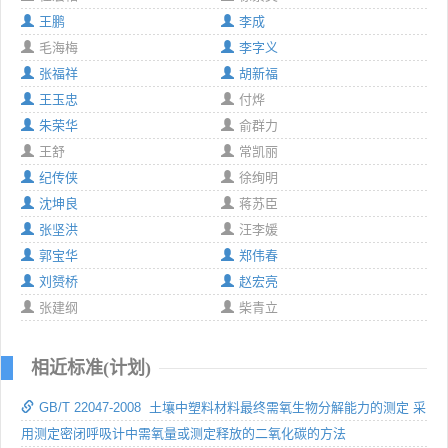
王鹏
李成
毛海梅
李字义
张福祥
胡新福
王玉忠
付烨
朱荣华
俞群力
王舒
常凯丽
纪传侠
徐绚明
沈坤良
蒋苏臣
张坚洪
汪李媛
郭宝华
郑伟春
刘赟桥
赵宏亮
张建纲
柴青立
相近标准(计划)
GB/T 22047-2008 土壤中塑料材料最终需氧生物分解能力的测定 采
用测定密闭呼吸计中需氧量或测定释放的二氧化碳的方法