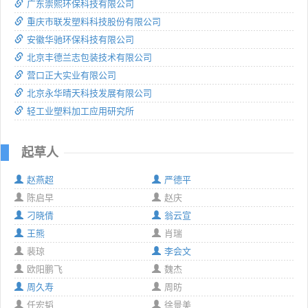
广东崇熙环保科技有限公司
重庆市联发塑料科技股份有限公司
安徽华驰环保科技有限公司
北京丰德兰志包装技术有限公司
营口正大实业有限公司
北京永华晴天科技发展有限公司
轻工业塑料加工应用研究所
起草人
赵燕超
严德平
陈启早
赵庆
刁晓倩
翁云宣
王熊
肖瑞
裴琼
李会文
欧阳鹏飞
魏杰
周久寿
周昉
任宏韬
徐景美