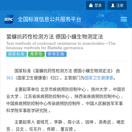
登录
注册
全国标准信息公共服务平台
Togg
navi
国家标准
行业标准
地方标准
蜚蠊抗药性检测方法 德国小蠊生物测定法
Test methods of cockroach resistance to insecticides—The
bioassay methods for Blattella germanica
团体标准
企业标准
国际标准
国家标准
推荐性
即将实施
国外标准
技术委员会
国家标准《蜚蠊抗药性检测方法 德国小蠊生物测定法》 由
361
（国家卫生健康委）归口 ，主管部门为
国家卫生健康委
。
主要起草单位
北京市疾病预防控制中心
、
扬州大学
、
中国农
业大学
、
江苏省疾病预防控制中心
、
陕西省疾病预防控制中心
、
中国疾病预防控制中心传染病预防控制所
、
中国人民解放军军事
科学院军事医学研究院
。
主要起草人
曾晓芃
、
李静
、
周小洁
、
钱坤
、
高希武
、
褚宏
亮
、
吕文
、
任东升
、
佟颖
、
董言德
。