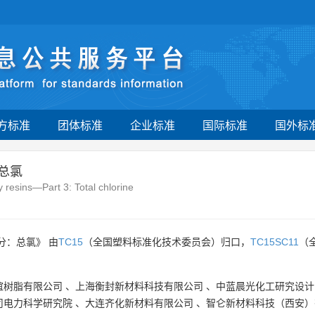
方标准
团体标准
企业标准
国际标准
国外标
总氯
 resins—Part 3: Total chlorine
分：总氯》 由
TC15
（全国塑料标准化技术委员会）归口，
TC15SC11
（
谊树脂有限公司
、
上海衡封新材料科技有限公司
、
中蓝晨光化工研究设计
司电力科学研究院
、
大连齐化新材料有限公司
、
智仑新材料科技（西安）