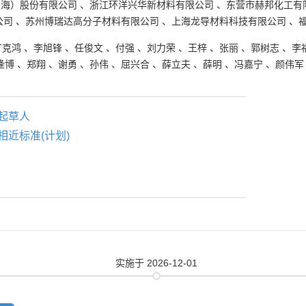
上海）股份有限公司
、
浙江环洋兴华新材料有限公司
、
东营市赫邦化工有
公司
、
苏州博瑞达高分子材料有限公司
、
上海龙导材料科技有限公司
、
丁克鸿
、
李旭锋
、
任俊文
、
付强
、
刘力荣
、
王梓
、
张丽
、
郭树志
、
李
逄博
、
郑翔
、
谢勇
、
孙伟
、
屈兴合
、
薛立夫
、
薛明
、
冯嘉宁
、
颜伟军
起草人
相近标准(计划)
实施
于 2026-12-01