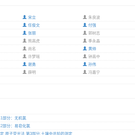
宋立
朱良波
任俊文
付强
张丽
郭树志
熊高虎
季永晶
尚名
黄帅
许梦瑶
钟高中
谢勇
孙伟
薛明
冯嘉宁
 第1部分：无机氯
 第2部分：易皂化氯
铅的测定 原子荧光法 第3部分:土壤中总铅的测定