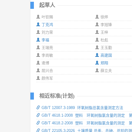
起草人
叶钦赐
徐烨
丁克鸿
李旭锋
刘力荣
王梓
李福
杜彪
王瑞亮
王玉勤
李尚敏
高建国
逄博
郑翔
屈兴合
薛立夫
颜伟军
相近标准(计划)
GB/T 12007.3-1989 环氧树脂总氯含量测定方法
GB/T 4618.1-2008 塑料 环氧树脂氯含量的测定
GB/T 4618.2-2008 塑料 环氧树脂氯含量的测定
GB/T 22105.3-2026 土壤质量 总汞、总砷、总