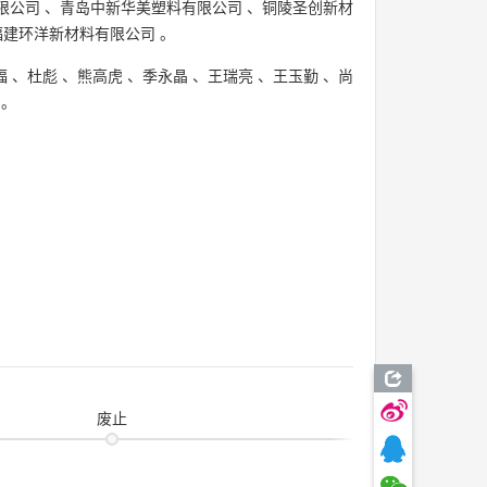
限公司
、
青岛中新华美塑料有限公司
、
铜陵圣创新材
福建环洋新材料有限公司
。
福
、
杜彪
、
熊高虎
、
季永晶
、
王瑞亮
、
王玉勤
、
尚
。
废止