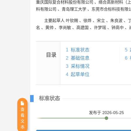
重庆国际复合材料股份有限公司
、
络合高新材料（
料有限公司
、
青岛理工大学
、
东莞市合标科技有限
主要起草人
叶钦赐
、
徐烨
、
宋立
、
朱良波
、
名
、
黄帅
、
李尚敏
、
高建国
、
许梦瑶
、
钟高中
、
1
标准状态
5
目录
2
基础信息
6
3
采标情况
4
起草单位
标准状态
查
发布
于 2026-05-25
看
文
本