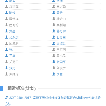
高岩
胡伟
袁建辉
王兴锋
陈悦
姜维
薛佳祥
杨金山
赵可沦
吴利翔
黄星
蒋丹宇
吴永庆
石彦奎
邱海鹏
周淑英
张川
王京阳
王震
马小民
关克田
张国军
张勇
刘宸宇
尹维玲
李蕾
相近标准(计划)
JC/T 2404-2017 室温下连续纤维增强陶瓷基复合材料拉伸性能试验
方法