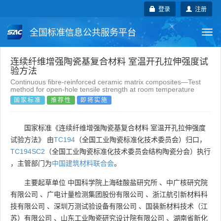
登录
注册
全国标准信息公共服务平台
Togg
navi
国家标准
行业标准
地方标准
连续纤维增强陶瓷基复合材料 室温开孔拉伸强度试
验方法
Continuous fibre-reinforced ceramic matrix composites—Test
团体标准
企业标准
国际标准
method for open-hole tensile strength at room temperature
国家标准
推荐性
即将实施
国外标准
技术委员会
国家标准《连续纤维增强陶瓷基复合材料 室温开孔拉伸强度
试验方法》 由
TC194
（全国工业陶瓷标准化技术委员会）归口，
TC194SC2
（全国工业陶瓷标准化技术委员会结构陶瓷分会）执行
，主管部门为
中国建筑材料联合会
。
主要起草单位
中国科学院上海硅酸盐研究所
、
中广核研究院
有限公司
、
广电计量检测集团股份有限公司
、
浙江航引新材料科
技有限公司
、
深圳万测试验设备有限公司
、
国装新材料技术（江
苏）有限公司
、
山东工业陶瓷研究设计院有限公司
、
湖南省新化