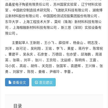
县鑫星电子陶瓷有限责任公司
、
苏州国家实验室
、
辽宁材料实验
室
、
中国航空制造技术研究院
、
飞渡航天科技有限公司
、
湖南博
云新材料股份有限公司
、
中国国检测试控股集团股份有限公司
、
东华大学
、
上海工程技术大学
、
莫纶（珠海）新材料科技有限公
司
、
上海榕融新材料科技有限公司
、
新三思（深圳）实验设备有
限公司
。
主要起草人
王新刚
、
王小飞
、
薛佳祥
、
杨金山
、
明志茂
、
刘洋
、
赵可沦
、
吴利翔
、
王铭
、
李飞
、
黄星
、
蒋丹宇
、
陈常祝
、
曹建平
、
吴永庆
、
石彦奎
、
万德田
、
包亦望
、
邱海鹏
、
周淑
英
、
张萌
、
刘平
、
张川
、
王京阳
、
沈益顺
、
陈明伟
、
王震
、
马小民
、
高岩
、
胡伟
、
关克田
、
张国军
、
袁建辉
、
王兴锋
、
张
勇
、
刘宸宇
、
陈悦
、
姜维
、
尹维玲
、
李蕾
。
查看全文
意见建议
目录