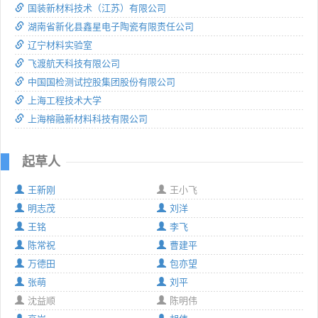
国装新材料技术（江苏）有限公司
湖南省新化县鑫星电子陶瓷有限责任公司
辽宁材料实验室
飞渡航天科技有限公司
中国国检测试控股集团股份有限公司
上海工程技术大学
上海榕融新材料科技有限公司
起草人
王新刚
王小飞
明志茂
刘洋
王铭
李飞
陈常祝
曹建平
万德田
包亦望
张萌
刘平
沈益顺
陈明伟