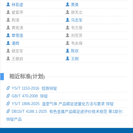
林若虚
黄勇
翟爱萍
郭天立
荆涛
马志军
黄宪涛
韦方景
覃雪莲
刘芳芳
潘辉
韦永保
姚亚军
陈欢
王振启
王刚
相近标准(计划)
YS/T 1153-2016 低铁锌锭
GB/T 470-2008 锌锭
YS/T 1806-2025 温室气体 产品碳足迹量化方法与要求 锌锭
DB15/T 4188.1-2025 有色金属产品碳足迹评价技术规范 第1部分：
锌锭产品