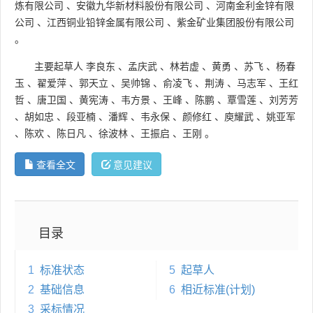
炼有限公司
、
安徽九华新材料股份有限公司
、
河南金利金锌有限
公司
、
江西铜业铅锌金属有限公司
、
紫金矿业集团股份有限公司
。
主要起草人
李良东
、
孟庆武
、
林若虚
、
黄勇
、
苏飞
、
杨春
玉
、
翟爱萍
、
郭天立
、
吴帅锦
、
俞凌飞
、
荆涛
、
马志军
、
王红
哲
、
唐卫国
、
黄宪涛
、
韦方景
、
王峰
、
陈鹏
、
覃雪莲
、
刘芳芳
、
胡如忠
、
段亚楠
、
潘辉
、
韦永保
、
颜修红
、
庾耀武
、
姚亚军
、
陈欢
、
陈日凡
、
徐波林
、
王振启
、
王刚
。
查看全文
意见建议
目录
1
标准状态
5
起草人
2
基础信息
6
相近标准(计划)
3
采标情况