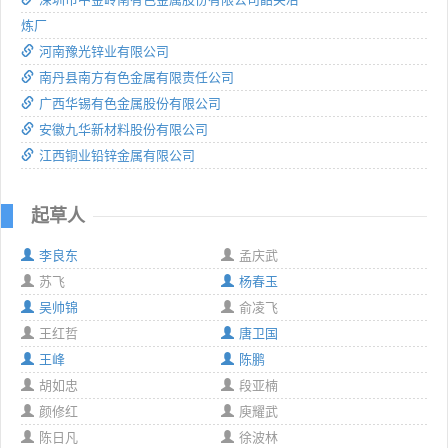
炼厂
河南豫光锌业有限公司
南丹县南方有色金属有限责任公司
广西华锡有色金属股份有限公司
安徽九华新材料股份有限公司
江西铜业铅锌金属有限公司
起草人
李良东
孟庆武
苏飞
杨春玉
吴帅锦
俞凌飞
王红哲
唐卫国
王峰
陈鹏
胡如忠
段亚楠
颜修红
庾耀武
陈日凡
徐波林