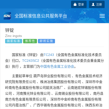
登录
注册
全国标准信息公共服务平台
Togg
navi
国家标准
行业标准
地方标准
锌锭
Zinc ingots
国家标准
推荐性
即将实施
团体标准
企业标准
国际标准
国外标准
技术委员会
国家标准《锌锭》 由
TC243
（全国有色金属标准化技术委员
会）归口，
TC243SC2
（全国有色金属标准化技术委员会重金属分
会）执行 ，主管部门为
中国有色金属工业协会
。
主要起草单位
葫芦岛锌业股份有限公司
、
有色金属技术经济
研究院有限责任公司
、
株洲冶炼集团股份有限公司
、
深圳市中金
岭南有色金属股份有限公司韶关冶炼厂
、
云南驰宏锌锗股份有限
公司
、
河南豫光锌业有限公司
、
云南锡业股份有限公司
、
南丹县
南方有色金属有限责任公司
、
深圳市中金岭南有色金属股份有限
公司丹霞冶炼厂
、
广西华锡有色金属股份有限公司
、
陕西东岭冶