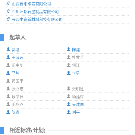
山西晋阳碳素有限公司
四川津都石墨制品有限公司
长沙中瓷新材料科技有限公司
起草人
郭刚
陈建
王晓远
杜爱芳
田中华
何江
马坤
李勇
黄国平
张立志
张明胜
段学良
杨延辉
毛冬燕
吴建国
陈鑫
刘平
相近标准(计划)