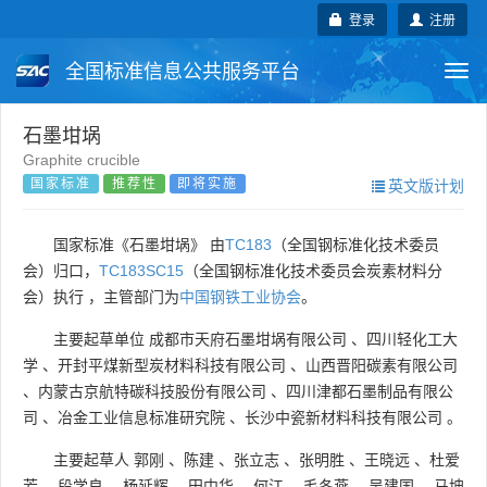
登录
注册
全国标准信息公共服务平台
Togg
navi
国家标准
行业标准
地方标准
石墨坩埚
Graphite crucible
国家标准
推荐性
即将实施
英文版计划
团体标准
企业标准
国际标准
国外标准
技术委员会
国家标准《石墨坩埚》 由
TC183
（全国钢标准化技术委员
会）归口，
TC183SC15
（全国钢标准化技术委员会炭素材料分
会）执行 ，主管部门为
中国钢铁工业协会
。
主要起草单位
成都市天府石墨坩埚有限公司
、
四川轻化工大
学
、
开封平煤新型炭材料科技有限公司
、
山西晋阳碳素有限公司
、
内蒙古京航特碳科技股份有限公司
、
四川津都石墨制品有限公
司
、
冶金工业信息标准研究院
、
长沙中瓷新材料科技有限公司
。
主要起草人
郭刚
、
陈建
、
张立志
、
张明胜
、
王晓远
、
杜爱
芳
、
段学良
、
杨延辉
、
田中华
、
何江
、
毛冬燕
、
吴建国
、
马坤