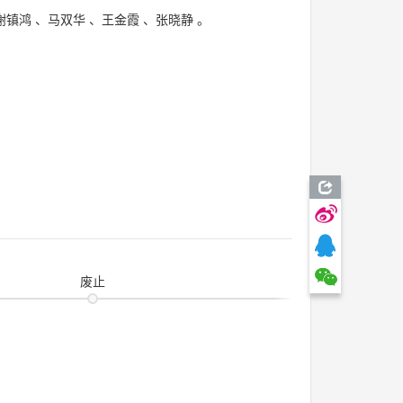
谢镇鸿
、
马双华
、
王金霞
、
张晓静
。
废止