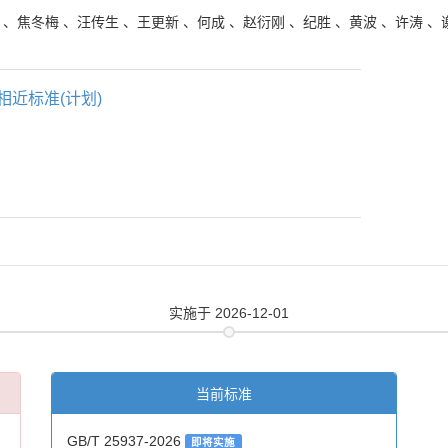
、
焦冬梅
、
汪传生
、
王更新
、
何成
、
赵衍刚
、
纪胜
、
黄波
、
许涛
、
相近标准(计划)
实施
于 2026-12-01
当前标准
GB/T 25937-2026
即将实施