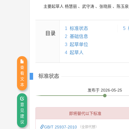
主要起草人
杨慧丽
、
武守涛
、
张晓辰
、
陈玉泉
1
标准状态
5
目录
2
基础信息
3
起草单位
4
起草人
查
看
标准状态
文
本
发布
于 2026-05-25
意
见
即将替代以下标准
建
议
GB/T 25937-2010
（全部代替）