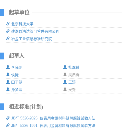
起草单位
北京科技大学
建湖县鸿达阀门管件有限公司
冶金工业信息标准研究院
起草人
李晓刚
杜翠薇
侯捷
吴启春
田子健
王涛
孙梦寒
吴尧
相近标准(计划)
JB/T 5326-2025 仪表用金属材料缝隙腐蚀试验方法
JB/T 5326-1991 仪表用金属材料缝隙腐蚀试验方法