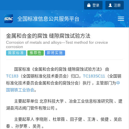
登录
注册
全国标准信息公共服务平台
Togg
navi
国家标准
行业标准
地方标准
金属和合金的腐蚀 缝隙腐蚀试验方法
Corrosion of metals and alloys—Test method for crevice
corrosion
团体标准
企业标准
国际标准
国家标准
推荐性
即将实施
国外标准
技术委员会
国家标准《金属和合金的腐蚀 缝隙腐蚀试验方法》 由
TC183
（全国钢标准化技术委员会）归口，
TC183SC11
（全国钢
标准化技术委员会金属和合金的腐蚀分会）执行 ，主管部门为
中
国钢铁工业协会
。
主要起草单位
北京科技大学
、
冶金工业信息标准研究院
、
建
湖县鸿达阀门管件有限公司
。
主要起草人
李晓刚
、
杜翠薇
、
田子健
、
王涛
、
侯捷
、
吴启
春
、
孙梦寒
、
吴尧
。