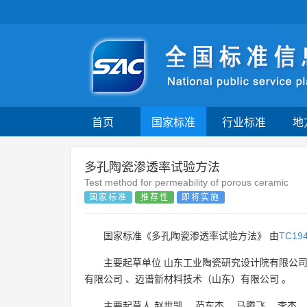
首页
国家标准
行业标准
地
多孔陶瓷渗透率试验方法
Test method for permeability of porous ceramic
国家标准
推荐性
即将实施
国家标准《多孔陶瓷渗透率试验方法》 由
TC19
主要起草单位
山东工业陶瓷研究设计院有限公
有限公司
、
迈谱新材料技术（山东）有限公司
。
主要起草人
赵世凯
、
范东杰
、
马腾飞
、
李杰