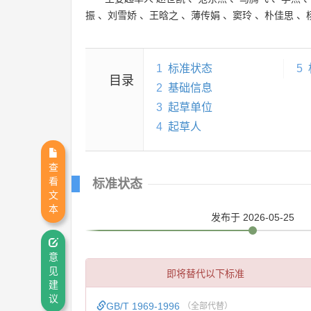
振
、
刘雪娇
、
王晗之
、
薄传娟
、
窦玲
、
朴佳思
、
1
标准状态
5
目录
2
基础信息
3
起草单位
4
起草人
查
看
标准状态
文
本
发布
于 2026-05-25
意
见
即将替代以下标准
建
议
GB/T 1969-1996
（全部代替）