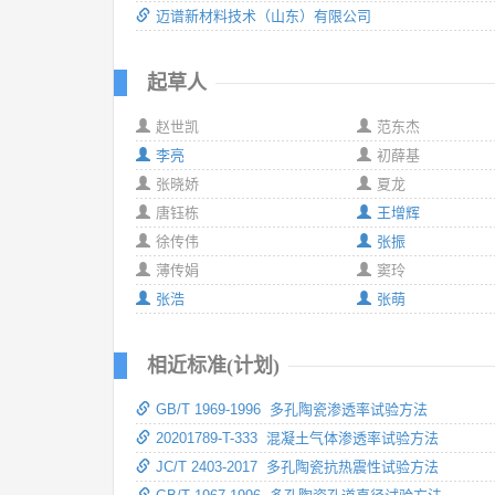
迈谱新材料技术（山东）有限公司
起草人
赵世凯
范东杰
李亮
初薛基
张晓娇
夏龙
唐钰栋
王增辉
徐传伟
张振
薄传娟
窦玲
张浩
张萌
相近标准(计划)
GB/T 1969-1996 多孔陶瓷渗透率试验方法
20201789-T-333 混凝土气体渗透率试验方法
JC/T 2403-2017 多孔陶瓷抗热震性试验方法