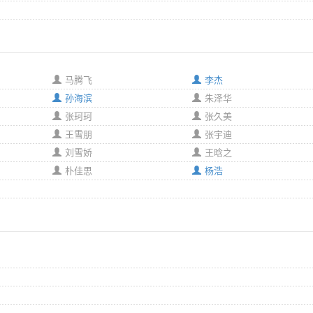
马腾飞
李杰
孙海滨
朱泽华
张珂珂
张久美
王雪朋
张宇迪
刘雪娇
王晗之
朴佳思
杨浩