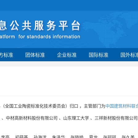
方标准
团体标准
企业标准
国际标准
国外标
4
（全国工业陶瓷标准化技术委员会）归口 ，主管部门为
中国建筑材料联
司
、
中材高新材料股份有限公司
、
山东理工大学
、
三祥新材股份有限公司
、
李亮
、
初薛基
、
孙海滨
、
朱泽华
、
张晓娇
、
夏龙
、
张珂珂
、
张久美