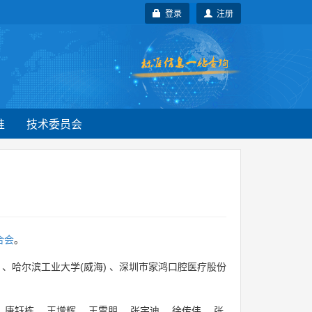
登录
注册
准
技术委员会
合会
。
、
哈尔滨工业大学(威海)
、
深圳市家鸿口腔医疗股份
、
唐钰栋
、
王增辉
、
王雪朋
、
张宇迪
、
徐传伟
、
张