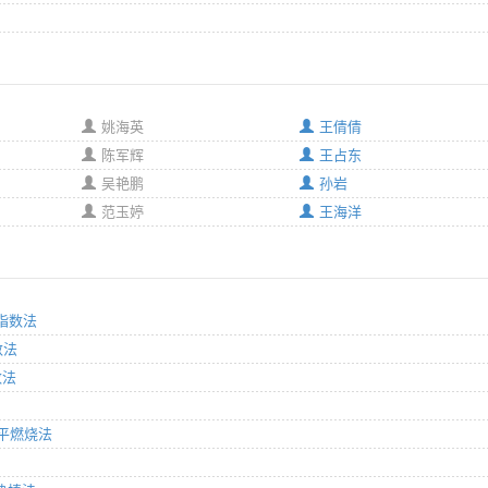
姚海英
王倩倩
陈军辉
王占东
吴艳鹏
孙岩
范玉婷
王海洋
氧指数法
数法
数法
水平燃烧法