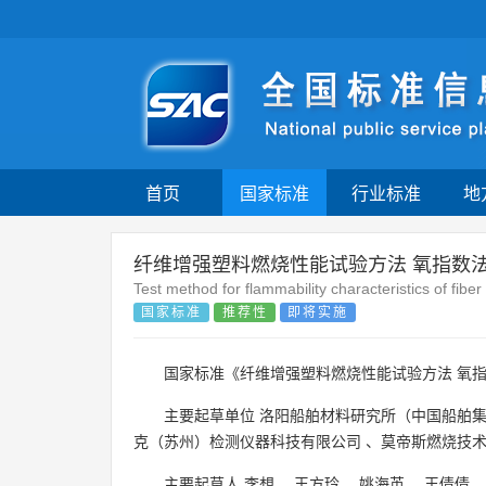
首页
国家标准
行业标准
地
纤维增强塑料燃烧性能试验方法 氧指数
Test method for flammability characteristics of fi
国家标准
推荐性
即将实施
国家标准《纤维增强塑料燃烧性能试验方法 氧指
主要起草单位
洛阳船舶材料研究所（中国船舶
克（苏州）检测仪器科技有限公司
、
莫帝斯燃烧技
主要起草人
李想
、
王方玲
、
姚海英
、
王倩倩