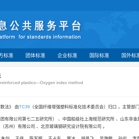
方标准
团体标准
企业标准
国际标准
国外标
法
ber reinforced plastics—Oxygen index method
数法》 由
TC39
（全国纤维增强塑料标准化技术委员会）归口 ，主管部
集团有限公司第七二五研究所）
、
中国船级社上海规范研究所
、
山东非金
术（苏州）有限公司
、
北京玻璃钢研究设计院有限公司
。
、
朱剑
、
王伟
、
陈军辉
、
王占东
、
冀冰
、
胡昌飞
、
吴艳鹏
、
孙岩
、
李