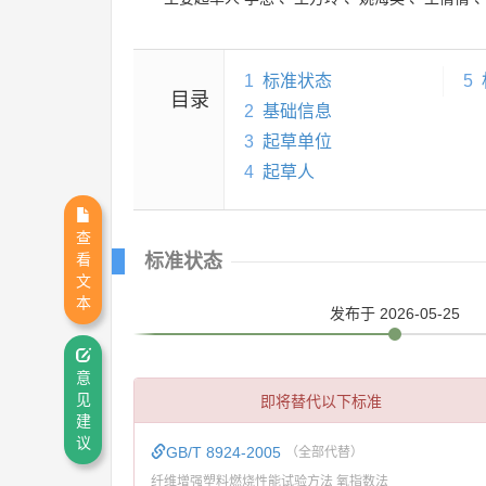
1
标准状态
5
目录
2
基础信息
3
起草单位
4
起草人
查
看
标准状态
文
本
发布
于 2026-05-25
意
即将替代以下标准
见
建
议
GB/T 8924-2005
（全部代替）
纤维增强塑料燃烧性能试验方法 氧指数法