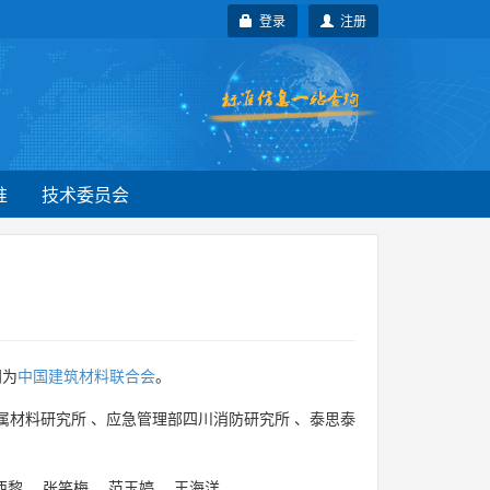
登录
注册
准
技术委员会
门为
中国建筑材料联合会
。
属材料研究所
、
应急管理部四川消防研究所
、
泰思泰
西黎
、
张笑梅
、
范玉婷
、
王海洋
。