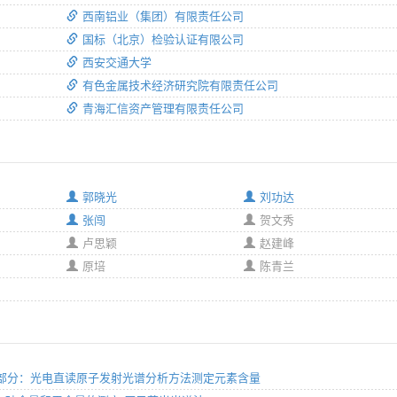
西南铝业（集团）有限责任公司
国标（北京）检验认证有限公司
西安交通大学
有色金属技术经济研究院有限责任公司
青海汇信资产管理有限责任公司
郭晓光
刘功达
张闯
贺文秀
卢思颖
赵建峰
原培
陈青兰
法 第21部分：光电直读原子发射光谱分析方法测定元素含量