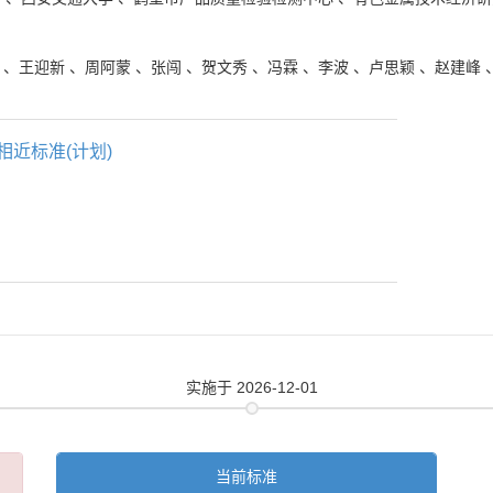
、
王迎新
、
周阿蒙
、
张闯
、
贺文秀
、
冯霖
、
李波
、
卢思颖
、
赵建峰
相近标准(计划)
实施
于 2026-12-01
当前标准