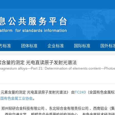
方标准
团体标准
企业标准
国际标准
国外标
素含量的测定 光电直读原子发射光谱法
agnesium alloys—Part 21: Determination of elements content—Photoele
：元素含量的测定 光电直读原子发射光谱法》 由
TC243
（全国有色金属标
中国有色金属工业协会
。
、
郑州轻研合金科技有限公司
、
东北轻合金有限责任公司
、
西南铝业（集
司
、
西安交通大学
、
鹤壁市产品质量检验检测中心
、
有色金属技术经济研