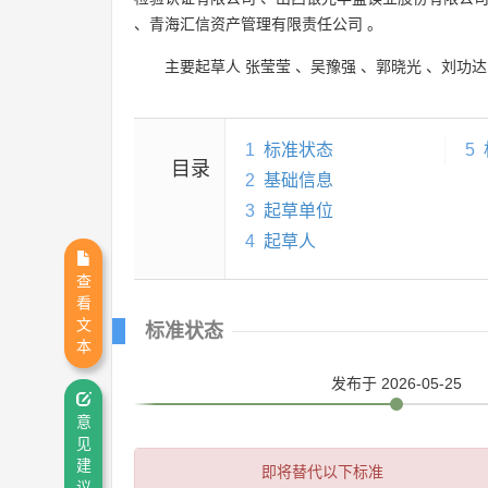
、
青海汇信资产管理有限责任公司
。
主要起草人
张莹莹
、
吴豫强
、
郭晓光
、
刘功达
1
标准状态
5
目录
2
基础信息
3
起草单位
4
起草人
查
看
文
标准状态
本
发布
于 2026-05-25
意
见
建
即将替代以下标准
议