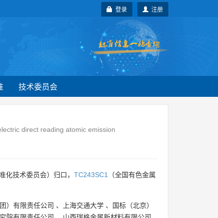
登录
注册
准
技术委员会
ctric direct reading atomic emission
准化技术委员会）归口，
TC243SC1
（全国有色金属
团）有限责任公司
、
上海交通大学
、
国标（北京）
究院有限责任公司
、
山西瑞格金属新材料有限公司