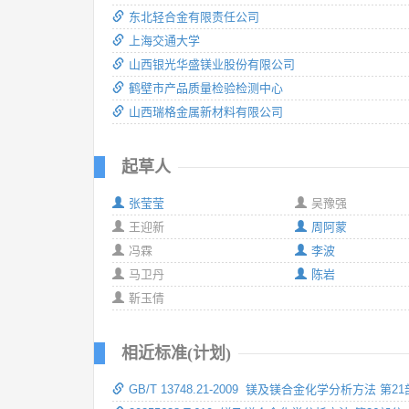
东北轻合金有限责任公司
上海交通大学
山西银光华盛镁业股份有限公司
鹤壁市产品质量检验检测中心
山西瑞格金属新材料有限公司
起草人
张莹莹
吴豫强
王迎新
周阿蒙
冯霖
李波
马卫丹
陈岩
靳玉倩
相近标准(计划)
GB/T 13748.21-2009 镁及镁合金化学分析方